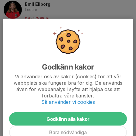
Emil Ellborg
Ledare
070-476 88 76
emil.eliasson87@gmail.com
Gustav Sandqvist
Ledare
070-404 17 75
gustav.a.sandqvist@gmail.com
Godkänn kakor
Fabian Angard
Ledare
Vi använder oss av kakor (cookies) för att vår
webbplats ska fungera bra för dig. De används
073-144 17 89
även för webbanalys i syfte att hjälpa oss att
fabian.angard@gmail.com
förbättra våra tjänster.
Så använder vi cookies
Perry Dangemark
Ledare
073-923 55 54
Godkänn alla kakor
perry.schumi@icloud.com
Bara nödvändiga