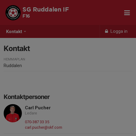
SG Ruddalen IF
F16
Logga in
Kontakt
Kontakt
HEMMAPLAN
Ruddalen
Kontaktpersoner
Carl Pucher
Ledare
070-387 33 35
carl.pucher@skf.com