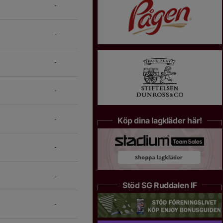
-
-
-
-
-
Köp dina lagkläder här!
-
-
Stöd SG Ruddalen IF
-