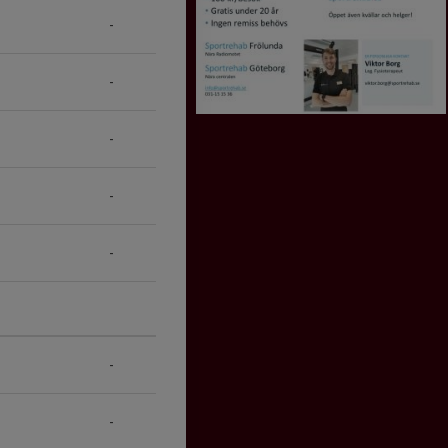
-
-
-
-
-
-
-