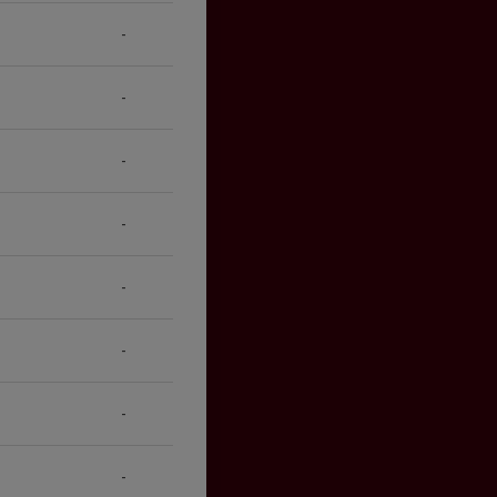
-
-
-
-
-
-
-
-