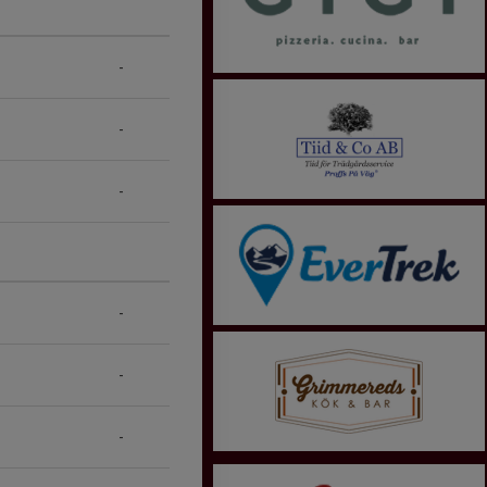
-
-
-
-
-
-