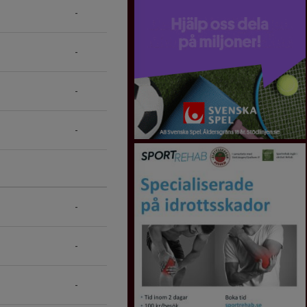
-
-
-
-
-
-
-