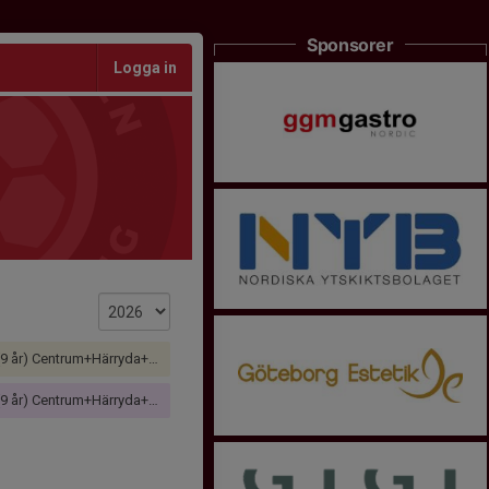
Sponsorer
Logga in
trum+Härryda+Mölndal+Väster Grupp A Vår
trum+Härryda+Mölndal+Väster Grupp B Höst