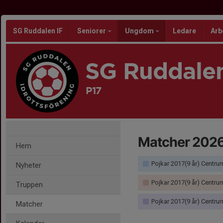
SG Ruddalen IF
Seniorer
Ungdom
Ledare
Arb
SG Ruddalen
P17
Matcher 202
Hem
Pojkar 2017(9 år) Centrum+Härryda+Mölndal+
Nyheter
Pojkar 2017(9 år) Centrum+Härryda+Mölndal+
Truppen
Pojkar 2017(9 år) Centrum+Härryda+Mölndal+
Matcher