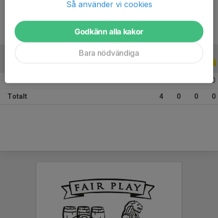
Så använder vi cookies
Godkänn alla kakor
Bara nödvändiga
ALLA SERIER
ALLA ÅR
2026
4
0
0
0
Totalt
4
0
0
0