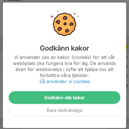
Ålder
13 år
Godkänn kakor
ALLA SERIER
ALLA ÅR
Vi använder oss av kakor (cookies) för att vår
2026
11
0
2
0
webbplats ska fungera bra för dig. De används
2025
8
0
0
0
även för webbanalys i syfte att hjälpa oss att
förbättra våra tjänster.
2024
2
0
0
0
Så använder vi cookies
Totalt
21
0
2
0
Godkänn alla kakor
Bara nödvändiga