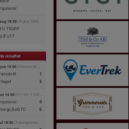
ils IF
juniorer
 aug 18:30
| Pojkar 2009-2010(16-17 år) Svår Grupp B
9 U-TRUPP
ö IF U17
te resultat
 jun 19:00
| Division 6C Herr
ereds IK
1
rlaget
3
un 14:00
| F17 div. 1 2026 - Götaland Västra
juniorer
0
bergs BoIS FC
5
ul 18:30
| Träningsmatcher Ungdomar Göteborg Pojk