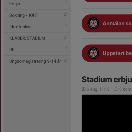
Fogis
Bokning - IOFF
Anmälan som
Idrottonline
KLÄDER/STADIUM
RF
Uppstart ba
Ungdomegistrering 9-14 år
Stadium erbj
6 aug, 11:19
0 kom