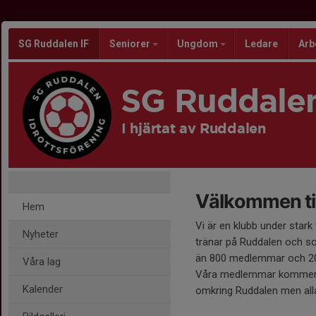
SG Ruddalen IF
Seniorer
Ungdom
Ledare
Arb
SG Ruddalen
I hjärtat av Ruddalen
Välkommen til
Hem
Vi är en klubb under stark
Nyheter
tränar på Ruddalen och so
än 800 medlemmar och 20 l
Våra lag
Våra medlemmar kommer p
Kalender
omkring Ruddalen men all