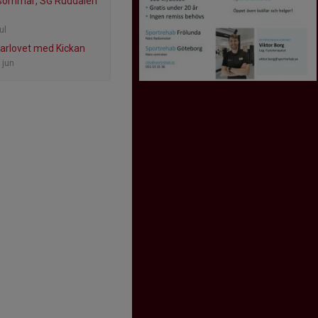
 sommar, SG Ruddalen
ul
rlovet med Kickan
 jun