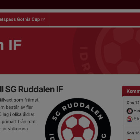
etspass Gothia Cup
 IF
l SG Ruddalen IF
Komm
 tillväxt som främst
Ons 12
m består av fler
Her
ag i olika åldrar.
Ste
rimärt från runt
a är välkomna.
Sön 16