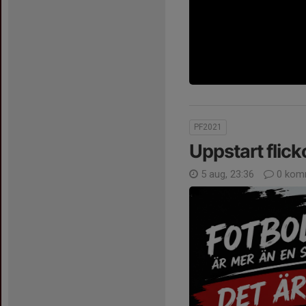
PF2021
Uppstart flick
5 aug, 23:36
0 kom