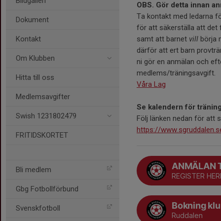
Bildgalleri
OBS. Gör detta innan anmä
Ta kontakt med ledarna fö
Dokument
för att säkerställa att det 
Kontakt
samt att barnet
vill
börja m
därför att ert barn provtr
Om Klubben
ni gör en anmälan och eft
medlems/träningsavgift.
Hitta till oss
Våra Lag
Medlemsavgifter
Se kalendern för träning
Swish 1231802479
Följ länken nedan för att s
https://www.sgruddalen.s
FRITIDSKORTET
ANMÄLAN T
Bli medlem
REGISTER HER
Gbg Fotbollförbund
Bokning kl
Svenskfotboll
Ruddalen