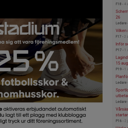
F18 -
4 
Schema
26
Ledare 
Vilken
F17 -
2 
Inför 
P17 -
1 
Lagin
15 aug
P19 -
1 
Planfö
Ledare 
Sport
utbeta
Ledare 
Vårsäs
starta
P16 -
2 