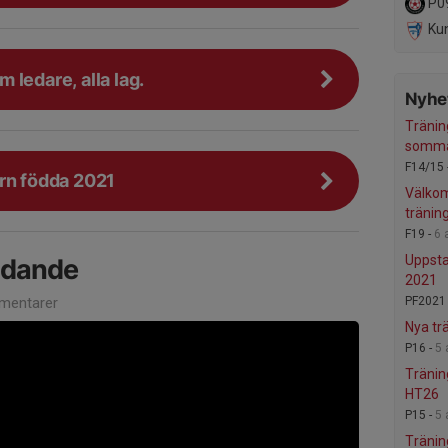
P0
Kung
 ledare, alla lag.
Nyhet
Tränin
somm
F14/15 
rn födda 2021
Välkom
tränin
F19 -
6 
Uppstar
udande
2021
mentarer
PF2021
Nya tr
P16 -
5 
Träning
HT26
P15 -
5 
Tränin