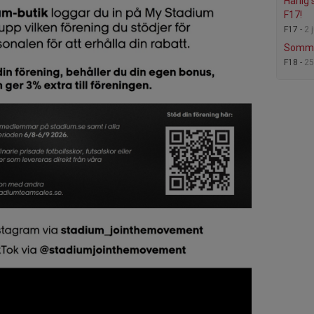
Härlig
F17!
F17 -
2 j
Somma
F18 -
25