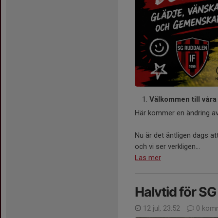
Välkommen till våra 
Här kommer en ändring av
Nu är det äntligen dags at
och vi ser verkligen...
Läs mer
Halvtid för S
12 jul, 23:52
0 komm