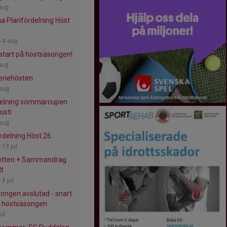
aug
 Planfördelning Höst
-
4 aug
 start på höstsäsongen!
aug
seriehösten
aug
delning sommarcupen
usti
aug
rdelning Höst 26
-
13 jul
lotten + Sammandrag
lt
-
8 jul
ongen avslutad - snart
r höstsäsongen
jul