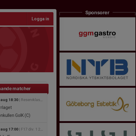
Sponsorer
Logga in
ande matcher
 aug 18:30
| Reservklass 3B Höst
rlaget
nkullen GoIK (C)
 aug 17:00
| F17 div. 1 2026 - Götaland Västra