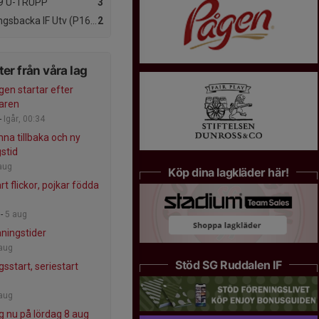
9 U-TRUPP
3
sbacka IF Utv (P16-P18)
2
er från våra lag
gen startar efter
aren
-
Igår, 00:34
na tillbaka och ny
gstid
aug
Köp dina lagkläder här!
t flickor, pojkar födda
 -
5 aug
äningstider
aug
Stöd SG Ruddalen IF
sstart, seriestart
aug
g nu på lördag 8 aug