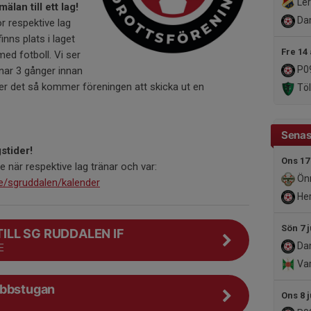
Lerk
lan till ett lag!
Dam
r respektive lag
finns plats i laget
Fre 14
ed fotboll. Vi ser
P0
änar 3 gånger innan
er det så kommer föreningen att skicka ut en
Töl
Senas
stider!
Ons 17
e när respektive lag tränar och var:
Önn
e/sgruddalen/kalender
Her
Sön 7 j
ILL SG RUDDALEN IF
Dam
E
Var
ubbstugan
Ons 8 j