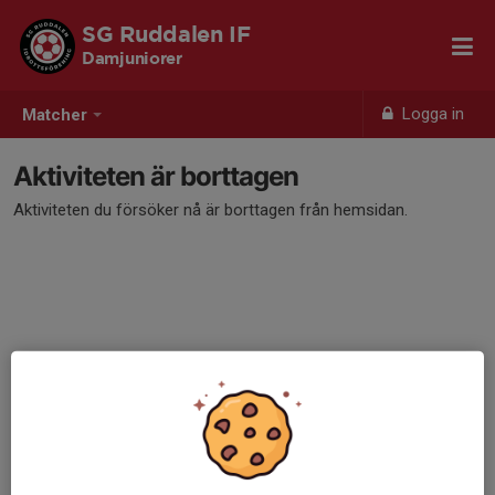
SG Ruddalen IF
Damjuniorer
Logga in
Matcher
Aktiviteten är borttagen
Aktiviteten du försöker nå är borttagen från hemsidan.