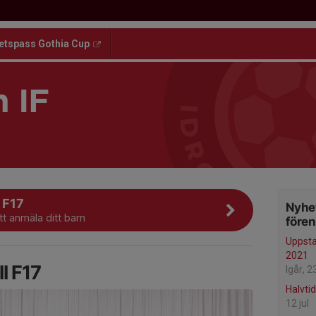
etspass Gothia Cup
 IF
l F17
Nyhet
att anmäla ditt barn
före
Uppstar
2021
l F17
Igår, 2
Halvti
12 jul