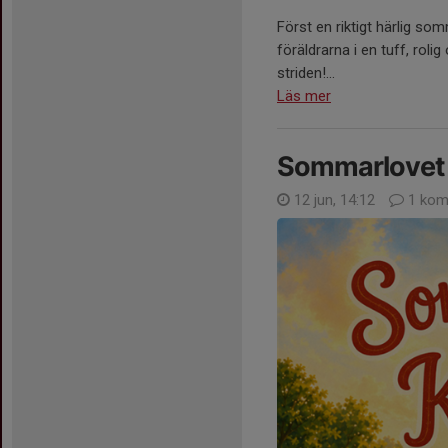
Först en riktigt härlig so
föräldrarna i en tuff, roli
striden!...
Läs mer
Sommarlovet 
12 jun, 14:12
1 kom