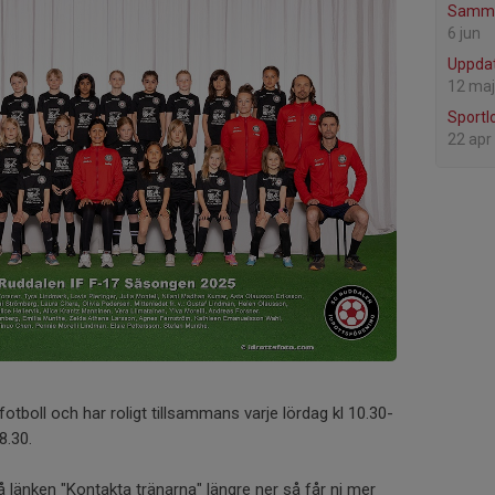
Samma
6 jun
Uppdat
12 maj
Sportl
22 apr
fotboll och har roligt tillsammans varje lördag kl 10.30-
8.30.
på länken "Kontakta tränarna" längre ner så får ni mer