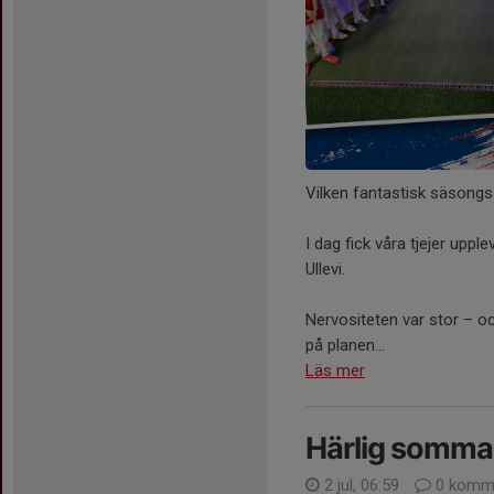
Vilken fantastisk säsongsst
I dag fick våra tjejer upp
Ullevi.
Nervositeten var stor – oc
på planen...
Läs mer
Härlig sommar
2 jul, 06:59
0 komme