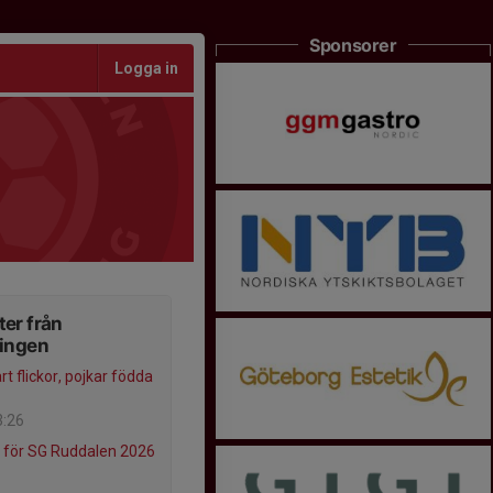
Sponsorer
Logga in
er från
ningen
t flickor, pojkar födda
3:26
d för SG Ruddalen 2026