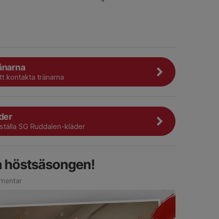
änarna
att kontakta tränarna
der
eställa SG Ruddalen-kläder
på höstsäsongen!
mentar