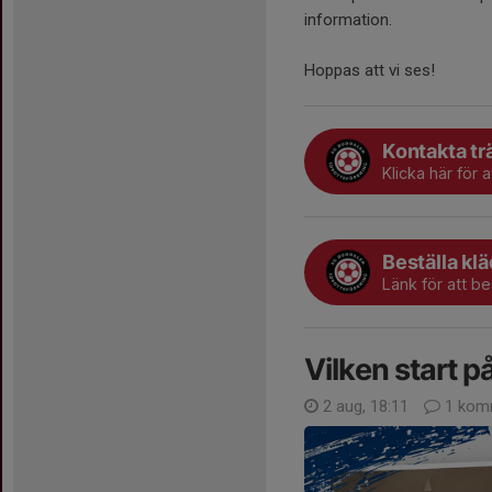
information.
Hoppas att vi ses!
Kontakta tr
Klicka här för 
Beställa klä
Länk för att b
Vilken start 
2 aug, 18:11
1 kom