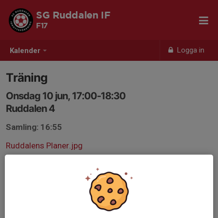
SG Ruddalen IF
F17
Logga in
Kalender
Träning
Onsdag 10 jun, 17:00-18:30
Ruddalen 4
Samling: 16:55
Ruddalens Planer.jpg