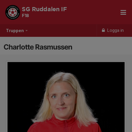
SG Ruddalen IF
F18
Logga in
Truppen
Charlotte Rasmussen