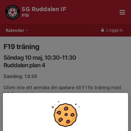
SG Ruddalen IF
P19
Logga in
Kalender
F19 träning
Söndag 10 maj, 10:30-11:30
Ruddalen plan 4
Samling: 10:30
Glöm inte att anmäla din spelare till F19s träning med
SG Ruddalen!