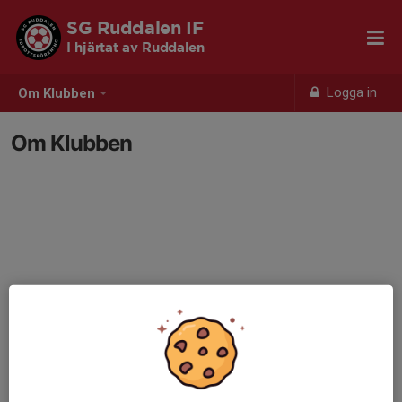
SG Ruddalen IF
I hjärtat av Ruddalen
Logga in
Om Klubben
Om Klubben