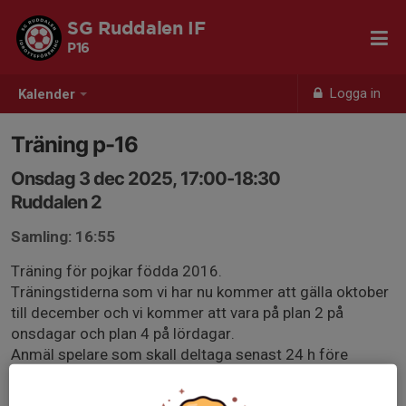
SG Ruddalen IF
P16
Logga in
Kalender
Träning p-16
Onsdag 3 dec 2025, 17:00-18:30
Ruddalen 2
Samling: 16:55
Träning för pojkar födda 2016.
Träningstiderna som vi har nu kommer att gälla oktober
till december och vi kommer att vara på plan 2 på
onsdagar och plan 4 på lördagar.
Anmäl spelare som skall deltaga senast 24 h före
träningsstarten så att vi kan planera träningen på ett bra
sätt. Viktigt att också anmäla om man inte kommer.