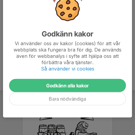
Spelare skall ha med vattenflaska och benskydd.
Föräldrar som inte deltar aktivt i träningen som tränare
ombeds vänligen att befinna sig utanför planen och
Godkänn kakor
endast coacha sitt barn före och efter träning så att
Vi använder oss av kakor (cookies) för att vår
barnen inte får dubbla budskap och kan koncentrera sig
webbplats ska fungera bra för dig. De används
på sin träning.
även för webbanalys i syfte att hjälpa oss att
förbättra våra tjänster.
Så använder vi cookies
Godkänn alla kakor
Bara nödvändiga