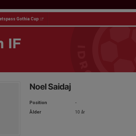
etspass Gothia Cup
 IF
Noel Saidaj
Position
-
Ålder
10 år