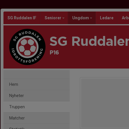
SG Ruddalen IF
Seniorer
Ungdom
Ledare
Arb
SG Ruddalen
P16
Hem
Nyheter
Truppen
Matcher