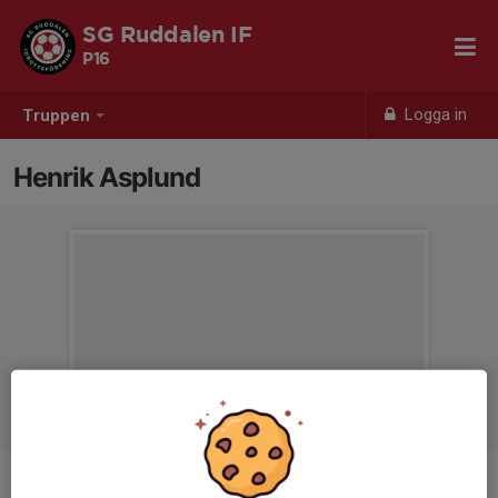
SG Ruddalen IF
P16
Logga in
Truppen
Henrik Asplund
Titel
Ledare