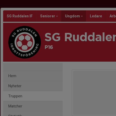
SG Ruddalen IF
Seniorer
Ungdom
Ledare
Arb
SG Ruddalen
P16
Hem
Nyheter
Truppen
Matcher