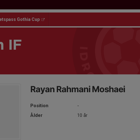
etspass Gothia Cup
 IF
Rayan Rahmani Moshaei
Position
-
Ålder
10 år