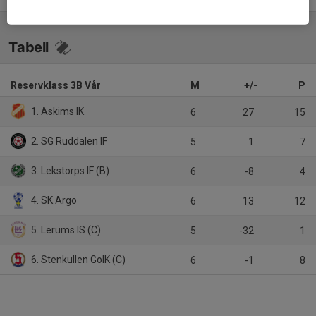
Tabell
Reservklass 3B Vår
M
+/-
P
1. Askims IK
6
27
15
2. SG Ruddalen IF
5
1
7
3. Lekstorps IF (B)
6
-8
4
4. SK Argo
6
13
12
5. Lerums IS (C)
5
-32
1
6. Stenkullen GoIK (C)
6
-1
8