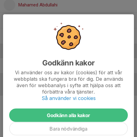
Mahamed Abdullahi
Mustafa Akdeve
Rohan Nunes
Ledare
Godkänn kakor
Lars Andersson
Huvudansvarig tränare
Vi använder oss av kakor (cookies) för att vår
webbplats ska fungera bra för dig. De används
även för webbanalys i syfte att hjälpa oss att
Referat
förbättra våra tjänster.
Så använder vi cookies
Inget referat skrivet
Godkänn alla kakor
Bara nödvändiga