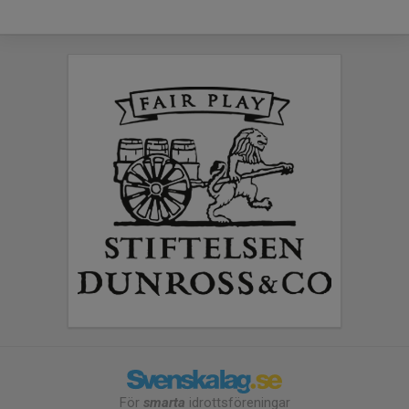
För
smarta
idrottsföreningar