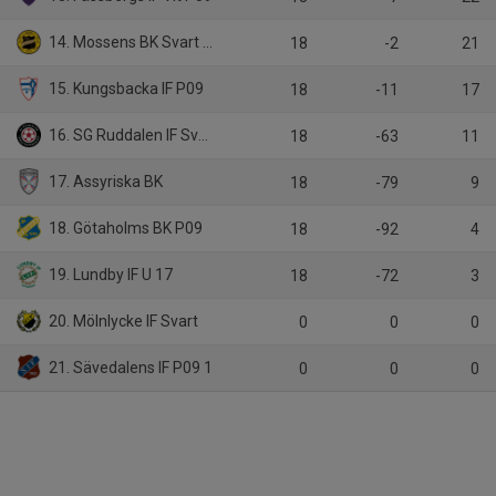
14. Mossens BK Svart P09
18
-2
21
15. Kungsbacka IF P09
18
-11
17
16. SG Ruddalen IF Svart P09
18
-63
11
17. Assyriska BK
18
-79
9
18. Götaholms BK P09
18
-92
4
19. Lundby IF U 17
18
-72
3
20. Mölnlycke IF Svart
0
0
0
21. Sävedalens IF P09 1
0
0
0