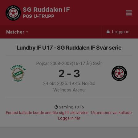
SG Ruddalen IF
P09 U-TRUPP
Logga in
Matcher
Lundby IF U 17 - SG Ruddalen IF Svår serie
Pojkar 2008-2009(16-17 år) Svår
2 - 3
24 okt 2025, 19:45, Nordic
Wellness Arena
Samling 18:15
Endast kallade kunde anmäla sig till aktiviteten. 16 personer var kallade.
Logga in här