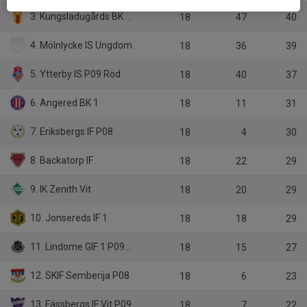
3. Kungsladugårds BK 2 P08
18
47
40
4. Mölnlycke IS Ungdom
18
36
39
5. Ytterby IS P09 Röd
18
40
37
6. Angered BK 1
18
11
31
7. Eriksbergs IF P08
18
4
30
8. Backatorp IF
18
22
29
9. IK Zenith Vit
18
20
29
10. Jonsereds IF 1
18
18
29
11. Lindome GIF 1 P09-08
18
15
27
12. SKIF Semberija P08
18
6
23
13. Fässbergs IF Vit P09
18
7
22