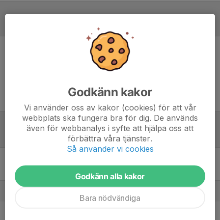
Referat
Inget referat skrivet
Godkänn kakor
Vi använder oss av kakor (cookies) för att vår
webbplats ska fungera bra för dig. De används
även för webbanalys i syfte att hjälpa oss att
Tabell
förbättra våra tjänster.
Så använder vi cookies
Pojkar 2008-2009(16-17 år)
Svår
M
+/-
P
Godkänn alla kakor
1. Askims IK P08
18
36
46
Bara nödvändiga
2. Qviding FIF P17
18
57
45