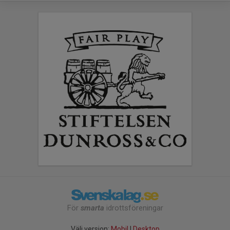
För
smarta
idrottsföreningar
Välj version:
Mobil
|
Desktop