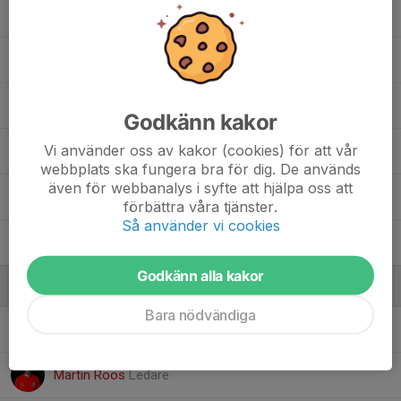
12. Maximilian Lönner
Olle Malmberg
Simon Falsig
Godkänn kakor
Vi använder oss av kakor (cookies) för att vår
17. Simon Muhrén
webbplats ska fungera bra för dig. De används
även för webbanalys i syfte att hjälpa oss att
34. Sixten Johansson
förbättra våra tjänster.
Så använder vi cookies
Ted Bennet
Godkänn alla kakor
Ledare
Bara nödvändiga
Christian Karlsson
Ledare
Martin Roos
Ledare