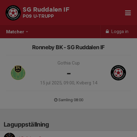
SG Ruddalen IF
P09 U-TRUPP
Logga in
Matcher
Ronneby BK - SG Ruddalen IF
Gothia Cup
-
15 jul 2025, 09:00, Kviberg 14
Samling 08:00
Laguppställning