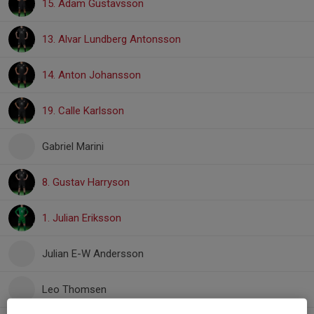
15. Adam Gustavsson
13. Alvar Lundberg Antonsson
14. Anton Johansson
19. Calle Karlsson
Gabriel Marini
8. Gustav Harryson
1. Julian Eriksson
Julian E-W Andersson
Leo Thomsen