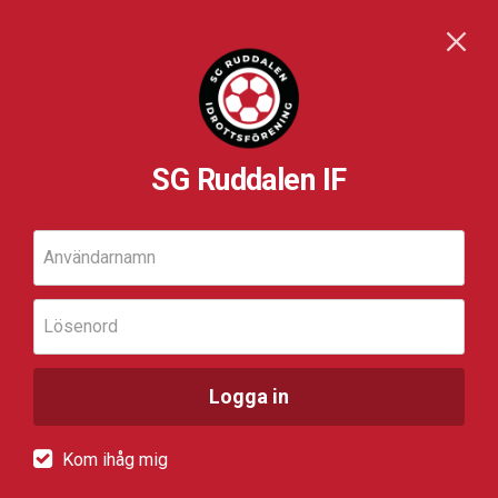
SG Ruddalen IF
Användarnamn
Lösenord
Logga in
Kom ihåg mig