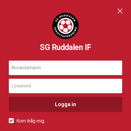
SG Ruddalen IF
Användarnamn
Lösenord
Logga in
Kom ihåg mig