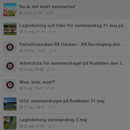
Nu är det snart sommarlov!
9 jun, 21:00
0
Lagindelning och tider för sammandrag 31 maj på Ruddalen!
21 maj, 21:47
0
Damallsvenskan BK Häcken - IFK Norrköping den 24 maj
19 maj, 14:23
0
Arbetslista för sammandraget på Ruddalen den 31 maj 2026
3 maj, 20:58
1
Wow, wow, wow!!!
3 maj, 19:07
0
Inför sammandraget på Ruddalen 31 maj
27 apr, 08:57
0
Lagindelning sammandrag 3 maj
23 apr, 21:02
1