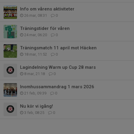
Info om vårens aktiviteter
26 mar, 08:31
0
Träningstider för våren
24 mar, 06:20
0
Träningsmatch 11 april mot Häcken
18 mar, 11:52
0
Lagindelning Warm up Cup 28 mars
8 mar, 21:18
0
Inomhussammandrag 1 mars 2026
21 feb, 09:39
0
Nu kör vi igång!
3 feb, 08:25
0