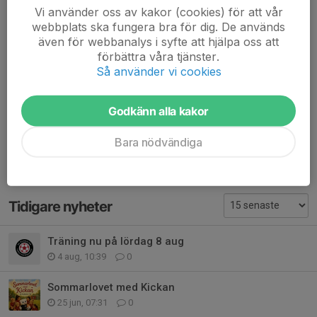
Tror det var allt för denna gången.
Vi använder oss av kakor (cookies) för att vår
Hör av er om ni har några frågor!
webbplats ska fungera bra för dig. De används
även för webbanalys i syfte att hjälpa oss att
Varmt välkomna till sommaravslutningen på lördag och
förbättra våra tjänster.
Så använder vi cookies
trevlig sommar!
Mvh Ledarna F18
Godkänn alla kakor
Dela nyhet
Bara nödvändiga
Tidigare nyheter
Träning nu på lördag 8 aug
4 aug, 10:39
0
Sommarlovet med Kickan
25 jun, 07:31
0