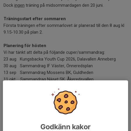
Dock
ingen
träning på midsommardagen den 20 juni.
Träningsstart efter sommaren
Första träningen efter sommarlovet är planerad till den 8 aug kl
9.15-10.30 på plan 2.
Planering för hösten
Vi har tänkt att delta på följande cuper/sammandrag:
23 aug Kungsbacka Youth Cup 2026, Dalavallen Anneberg
30 aug Sammandrag IF Väster, Önneredsplan
13 sep Sammandrag Mossens BK, Guldheden
11 okt Sammandrag Näset SK, Åkeredsvallen
Kallelser kommer att skickas ut inom kort. Vi ber er att endast
anmäla er till de cuper som ni vet att ert barn kan delta i.
Vi vill även informera att en av våra tränare, Thomas, har skadat
sitt knä och kan därför inte delta på träningarna på ett tag.
Godkänn kakor