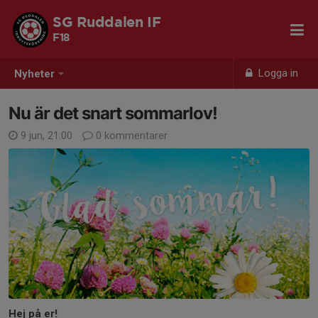
SG Ruddalen IF
F18
Logga in
Nyheter
Nu är det snart sommarlov!
9 jun, 21:00
0 kommentarer
Hej på er!