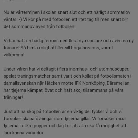
Nu är vårterminen i skolan snart slut och ett härligt sommarlov
väntar :-) Vi kör på med fotbollen ett litet tag till men snart blir
det sommarlov även från fotbollen!
Vi har haft en härlig termin med flera nya spelare och även en ny
tränare! Så himla roligt att fler vill börja hos oss, varmt
välkomna!
Under våren har vi deltagit i flera inomhus- och utomhuscuper,
spelat träningsmatcher samt varit och kollat på fotbollsmatch i
damallsvenskan när Häcken mötte IFK Norrköping. Däremellan
har tjejerna kämpat, övat och haft skoj tillsammans på våra
träningar!
Just att ha skoj på fotbollen är en viktig del tycker vi och vi
försöker skapa övningar som tjejerna gillar. Vi försöker mixa
tjejerna i olika grupper och lag för att alla ska få möjlighet att
lära känna varandra.