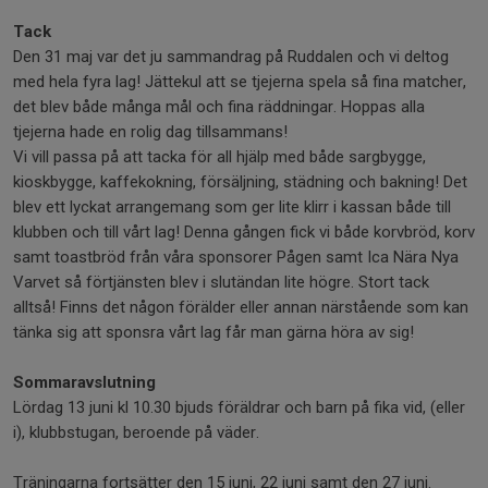
Tack
Den 31 maj var det ju sammandrag på Ruddalen och vi deltog
med hela fyra lag! Jättekul att se tjejerna spela så fina matcher,
det blev både många mål och fina räddningar. Hoppas alla
tjejerna hade en rolig dag tillsammans!
Vi vill passa på att tacka för all hjälp med både sargbygge,
kioskbygge, kaffekokning, försäljning, städning och bakning! Det
blev ett lyckat arrangemang som ger lite klirr i kassan både till
klubben och till vårt lag! Denna gången fick vi både korvbröd, korv
samt toastbröd från våra sponsorer Pågen samt Ica Nära Nya
Varvet så förtjänsten blev i slutändan lite högre. Stort tack
alltså! Finns det någon förälder eller annan närstående som kan
tänka sig att sponsra vårt lag får man gärna höra av sig!
Sommaravslutning
Lördag 13 juni kl 10.30 bjuds föräldrar och barn på fika vid, (eller
i), klubbstugan, beroende på väder.
Träningarna fortsätter den 15 juni, 22 juni samt den 27 juni.