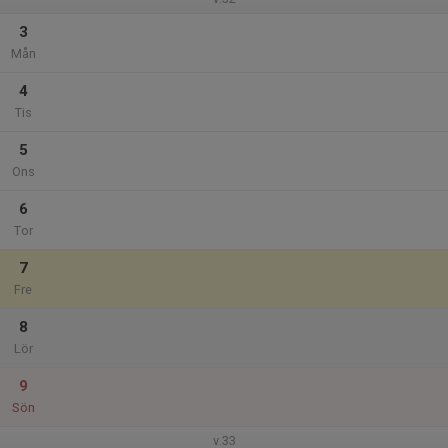
3
Mån
4
Tis
5
Ons
6
Tor
7
Fre
8
Lör
9
Sön
v.33