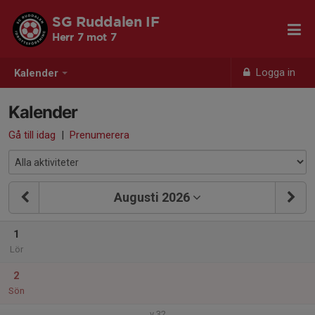
SG Ruddalen IF
Herr 7 mot 7
Logga in
Kalender
Kalender
Gå till idag
|
Prenumerera
Augusti 2026
1
Lör
2
Sön
v.32