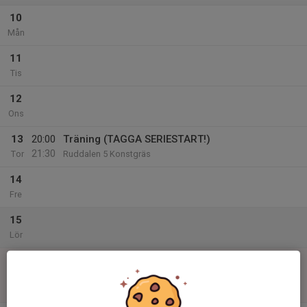
10
Mån
11
Tis
12
Ons
13
20:00
Träning (TAGGA SERIESTART!)
21:30
Tor
Ruddalen 5 Konstgräs
14
Fre
15
Lör
16
00:00
Match mot Sandarna BK
01:00
Sön
Fotbollsligan 7M7 Herr Höst GrpA
Ruddalen 7M7 nr 5 Konstgräs