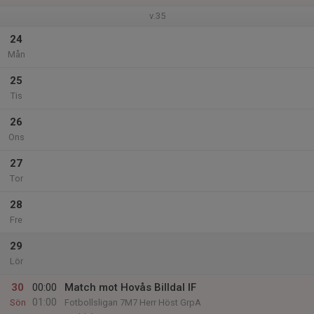
v.35
24
Mån
25
Tis
26
Ons
27
Tor
28
Fre
29
Lör
30
00:00
Match mot Hovås Billdal IF
01:00
Sön
Fotbollsligan 7M7 Herr Höst GrpA