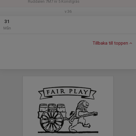
Ruddalen 7M7 nr 5 Konstgräs
v.36
31
Mån
Tillbaka till toppen