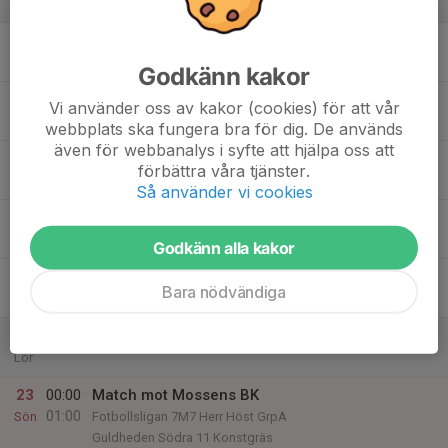
v.34
17
Mån
Godkänn kakor
18
Vi använder oss av kakor (cookies) för att vår
Tis
webbplats ska fungera bra för dig. De används
även för webbanalys i syfte att hjälpa oss att
19
förbättra våra tjänster.
Ons
Så använder vi cookies
20
Tor
Godkänn alla kakor
21
Bara nödvändiga
Fre
22
Lör
23
00:00
Match mot Mossens BK
01:00
Sön
Fotbollsligan 7M7 Herr Höst GrpA
Guldheden Södra 11 Konstgräs