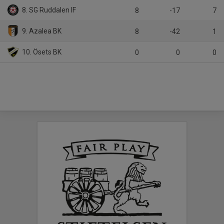
8. SG Ruddalen IF
8
-17
7
9. Azalea BK
8
-42
1
10. Ösets BK
0
0
0