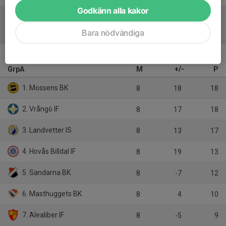
Godkänn alla kakor
Tabell
Bara nödvändiga
Fotbollsligan 7M7 Herr Vår
GrpA
M
+/-
P
1. Mossens BK
8
18
18
2. Vrångö IF
8
17
18
3. Landvetter IS
8
13
17
4. Hovås Billdal IF
8
19
13
5. Sandarna BK
8
-7
12
6. Masthuggets BK
8
4
10
7. Alealiber IF
8
-5
9