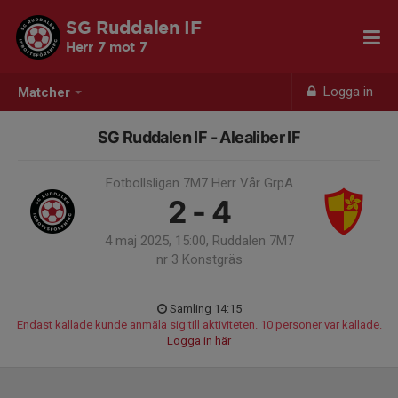
SG Ruddalen IF
Herr 7 mot 7
Logga in
Matcher
SG Ruddalen IF - Alealiber IF
Fotbollsligan 7M7 Herr Vår GrpA
2 - 4
4 maj 2025, 15:00, Ruddalen 7M7
nr 3 Konstgräs
Samling 14:15
Endast kallade kunde anmäla sig till aktiviteten. 10 personer var kallade.
Logga in här