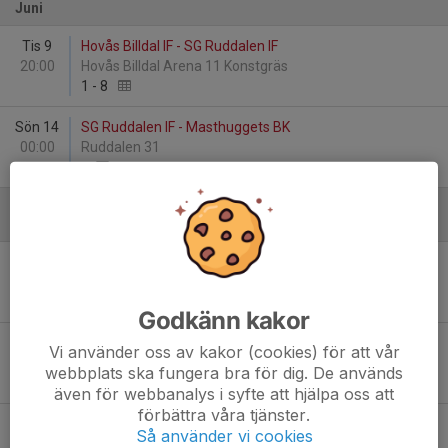
Juni
Tis 9
Hovås Billdal IF - SG Ruddalen IF
20:00
Hovås Billdal Arena 11 Konstgräs
1
-
8
Sön 14
SG Ruddalen IF - Masthuggets BK
00:00
Ruddalen 31
-
Augusti
Sön 16
SG Ruddalen IF - Sandarna BK
00:00
Ruddalen 7M7 nr 5 Konstgräs
-
Godkänn kakor
Sön 23
Mossens BK - SG Ruddalen IF
Vi använder oss av kakor (cookies) för att vår
00:00
Guldheden Södra 11 Konstgräs
webbplats ska fungera bra för dig. De används
-
även för webbanalys i syfte att hjälpa oss att
förbättra våra tjänster.
Sön 30
SG Ruddalen IF - Hovås Billdal IF
Så använder vi cookies
00:00
Ruddalen 7M7 nr 5 Konstgräs