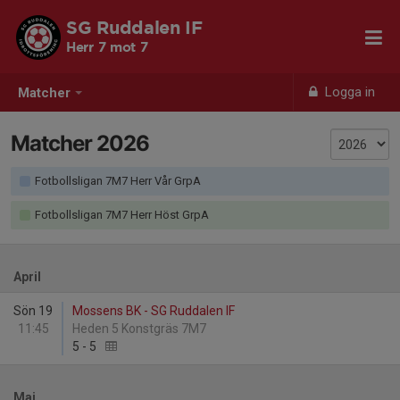
SG Ruddalen IF
Herr 7 mot 7
Logga in
Matcher
Matcher 2026
Fotbollsligan 7M7 Herr Vår GrpA
Fotbollsligan 7M7 Herr Höst GrpA
April
Sön 19
Mossens BK - SG Ruddalen IF
11:45
Heden 5 Konstgräs 7M7
5
-
5
Maj