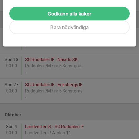
-
Godkänn alla kakor
September
Bara nödvändiga
Tor 3
Alealiber IF - SG Ruddalen IF
20:20
Heden 21 Konstgräs
-
Sön 13
SG Ruddalen IF - Näsets SK
00:00
Ruddalen 7M7 nr 5 Konstgräs
-
Sön 27
SG Ruddalen IF - Eriksbergs IF
00:00
Ruddalen 7M7 nr 5 Konstgräs
-
Oktober
Sön 4
Landvetter IS - SG Ruddalen IF
00:00
Landvetter IP A-plan 11