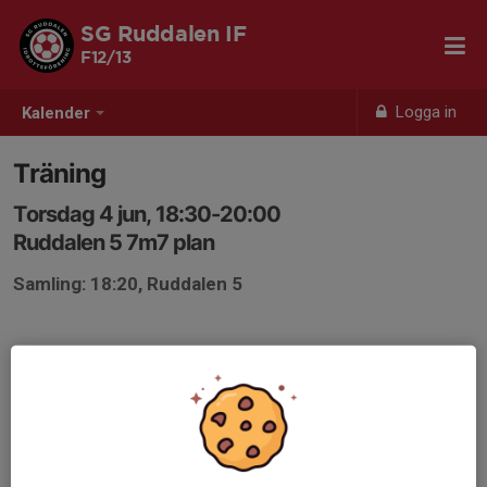
SG Ruddalen IF
F12/13
Logga in
Kalender
Träning
Torsdag 4 jun, 18:30-20:00
Ruddalen 5 7m7 plan
Samling: 18:20, Ruddalen 5