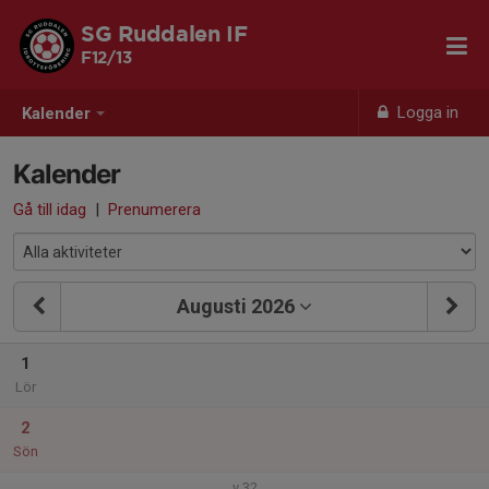
SG Ruddalen IF
F12/13
Logga in
Kalender
Kalender
Gå till idag
|
Prenumerera
Augusti 2026
1
Lör
2
Sön
v.32