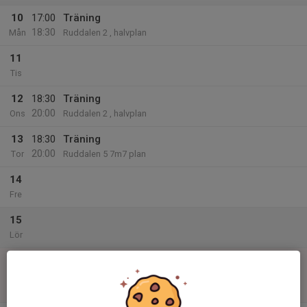
10
17:00
Träning
18:30
Mån
Ruddalen 2 , halvplan
11
Tis
12
18:30
Träning
20:00
Ons
Ruddalen 2 , halvplan
13
18:30
Träning
20:00
Tor
Ruddalen 5 7m7 plan
14
Fre
15
Lör
16
15:30
Match mot Lundby IF
16:45
Sön
Flickor 2012-2013 Liten 9M9 Medel Gr. A Höst
Fjärdingsplan 11 KG