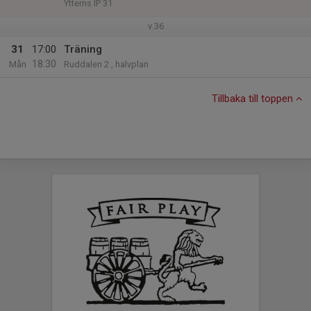
Ytterns IP 31
v.36
31
17:00
Träning
18:30
Mån
Ruddalen 2 , halvplan
Tillbaka till toppen