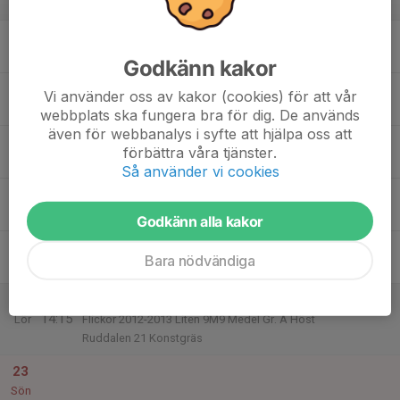
v.34
17
17:00
Träning
18:30
Mån
Ruddalen 2 , halvplan
Godkänn kakor
18
Vi använder oss av kakor (cookies) för att vår
Tis
webbplats ska fungera bra för dig. De används
även för webbanalys i syfte att hjälpa oss att
19
18:30
Träning
förbättra våra tjänster.
20:00
Ons
Ruddalen 2 , halvplan
Så använder vi cookies
20
18:30
Träning
20:00
Tor
Ruddalen 5 7m7 plan
Godkänn alla kakor
21
Bara nödvändiga
Fre
22
13:00
Match mot Utbynäs SK F13 Blå
14:15
Lör
Flickor 2012-2013 Liten 9M9 Medel Gr. A Höst
Ruddalen 21 Konstgräs
23
Sön