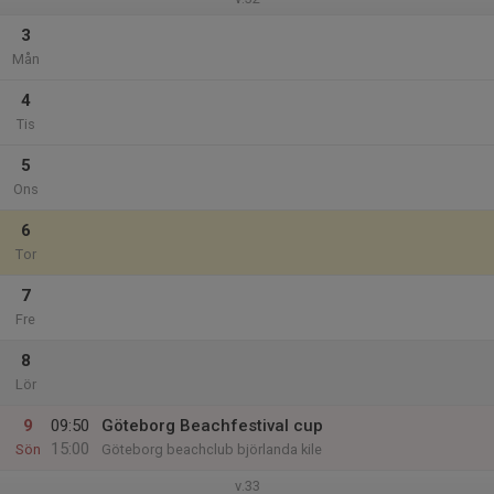
3
Mån
4
Tis
5
Ons
6
Tor
7
Fre
8
Lör
9
09:50
Göteborg Beachfestival cup
15:00
Sön
Göteborg beachclub björlanda kile
v.33