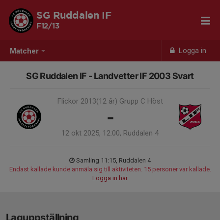
SG Ruddalen IF
F12/13
Logga in
Matcher
SG Ruddalen IF - Landvetter IF 2003 Svart
Flickor 2013(12 år) Grupp C Höst
-
12 okt 2025, 12:00, Ruddalen 4
Samling 11:15, Ruddalen 4
Endast kallade kunde anmäla sig till aktiviteten. 15 personer var kallade.
Logga in här
Laguppställning