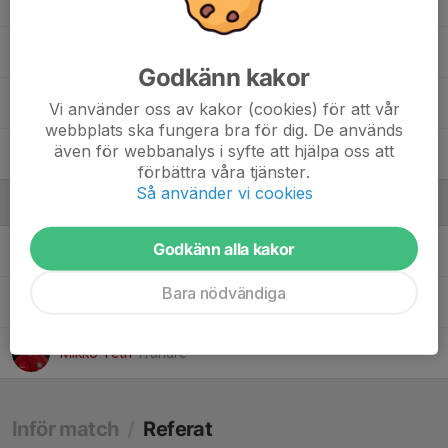
17. Milla Koponen
3. Mira Tetri
Godkänn kakor
18. Olivia Alidani Pierrou
Vi använder oss av kakor (cookies) för att vår
webbplats ska fungera bra för dig. De används
även för webbanalys i syfte att hjälpa oss att
10. Philippa Lind
förbättra våra tjänster.
Så använder vi cookies
Ledare
Godkänn alla kakor
Alexander Ahlqvist
Tränare & kontaktperson
Bara nödvändiga
David Hamberg Lind
Tränare & kontaktperson
Mikko Tetri
Tränare
Inför match
/
Referat