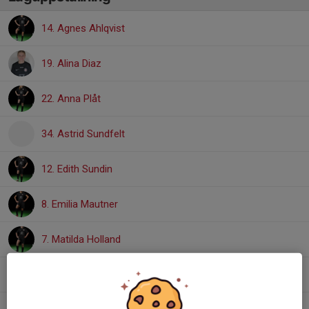
14. Agnes Ahlqvist
19. Alina Diaz
22. Anna Plåt
34. Astrid Sundfelt
12. Edith Sundin
8. Emilia Mautner
7. Matilda Holland
27. Merry Koshi-Odarley Lamptey