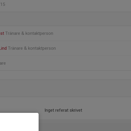
/15
ist
Tränare & kontaktperson
Lind
Tränare & kontaktperson
are
Inget referat skrivet