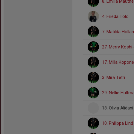
8. Emilia Mautne
4. Frieda Tolö
7. Matilda Holla
27. Merry Koshi
17. Milla Kopon
3. Mira Tetri
29. Nellie Hultm
18. Olivia Alidan
10. Philippa Lind