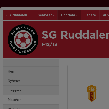
SG Ruddalen IF
Seniorer
Ungdom
Ledare
Arb
SG Ruddalen
F12/13
Hem
Nyheter
Truppen
Matcher