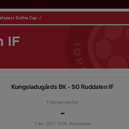
etspass Gothia Cup
 IF
Kungsladugårds BK - SG Ruddalen IF
Träningsmatcher
-
7 dec 2025, 10:30, Apelsinplan