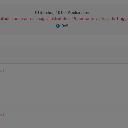
Samling 10:00, Apelsinplan
llade kunde anmäla sig till aktiviteten. 19 personer var kallade.
Logga
9v9
ist
elt