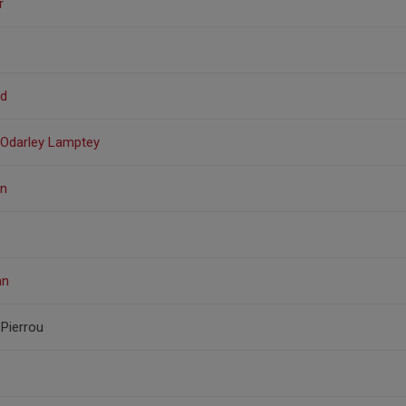
r
nd
-Odarley Lamptey
en
an
i Pierrou