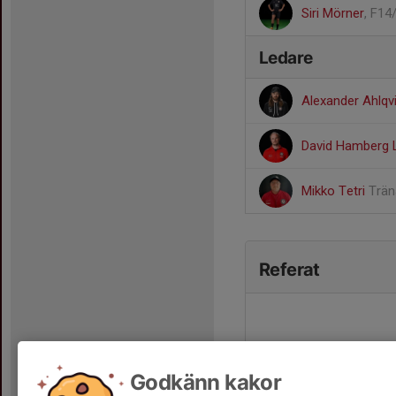
Siri Mörner
, F14
Ledare
Alexander Ahlqv
David Hamberg 
Mikko Tetri
Trän
Referat
Godkänn kakor