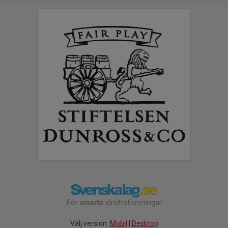
För
smarta
idrottsföreningar
Välj version:
Mobil
|
Desktop