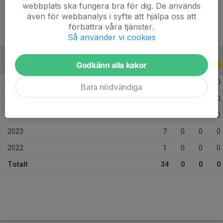
webbplats ska fungera bra för dig. De används
även för webbanalys i syfte att hjälpa oss att
förbättra våra tjänster.
Så använder vi cookies
Godkänn alla kakor
ALLA SERIER
ALLA ÅR
2026
10
0
0
0
Bara nödvändiga
2025
11
0
0
0
2024
5
0
0
0
2023
7
0
0
0
2022
1
0
0
0
Totalt
34
0
0
0