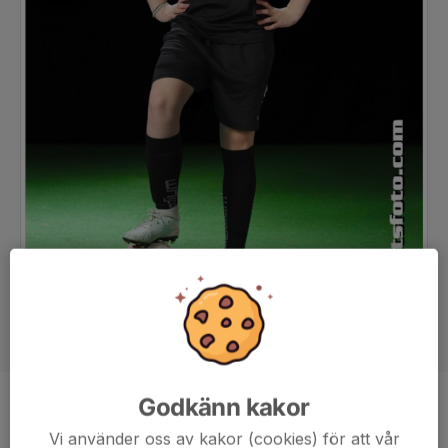
Godkänn kakor
Position
Back
Vi använder oss av kakor (cookies) för att vår
Ålder
12 år