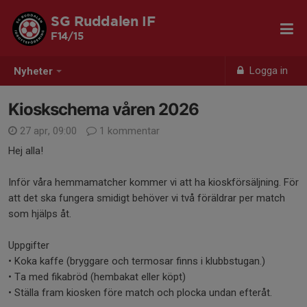
SG Ruddalen IF
F14/15
Logga in
Nyheter
Kioskschema våren 2026
27 apr, 09:00
1 kommentar
Hej alla!
Inför våra hemmamatcher kommer vi att ha kioskförsäljning. För
att det ska fungera smidigt behöver vi två föräldrar per match
som hjälps åt.
Uppgifter
• Koka kaffe (bryggare och termosar finns i klubbstugan.)
• Ta med fikabröd (hembakat eller köpt)
• Ställa fram kiosken före match och plocka undan efteråt.