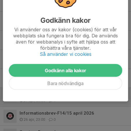
Tidigare nyheter
Träningen startar efter sommaren
Godkänn kakor
Igår, 00:34
0
Vi använder oss av kakor (cookies) för att vår
webbplats ska fungera bra för dig. De används
Ingen träning 16/6
även för webbanalys i syfte att hjälpa oss att
16 jun, 13:44
0
förbättra våra tjänster.
Så använder vi cookies
Sverige- Italien 🇸🇪🇮🇹
8 jun, 00:11
0
Godkänn alla kakor
SportLotten
27 apr, 23:00
0
Bara nödvändiga
Kioskschema våren 2026
27 apr, 09:00
1
Informationsbrev-F14/15 april 2026
26 apr, 23:00
0