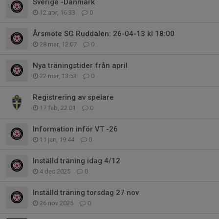
Sverige -Danmark
12 apr, 16:33
0
Årsmöte SG Ruddalen: 26-04-13 kl 18:00
28 mar, 12:07
0
Nya träningstider från april
22 mar, 13:53
0
Registrering av spelare
17 feb, 22:01
0
Information inför VT -26
11 jan, 19:44
0
Inställd träning idag 4/12
4 dec 2025
0
Inställd träning torsdag 27 nov
26 nov 2025
0