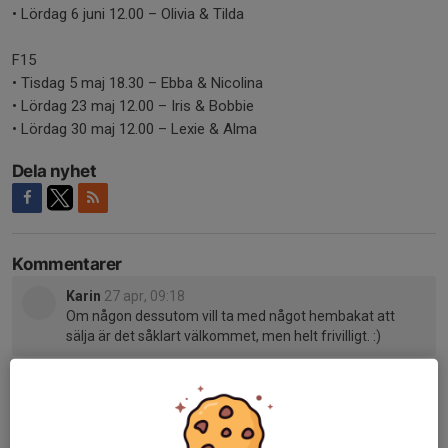
• Lördag 6 juni 12.00 – Olivia & Tilda
F15
• Tisdag 5 maj 18.30 – Ebba & Nicolina
• Lördag 23 maj 12.00 – Iris & Bobbie
• Lördag 30 maj 12.00 – Lexie & Alma
Dela nyhet
Kommentarer
Karin
27 apr, 09:18
Om någon dessutom vill ta med något hembakat att
sälja är det såklart välkommet, men helt frivilligt. :)