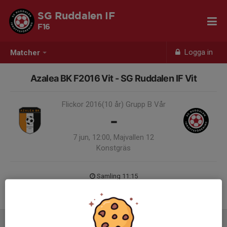
SG Ruddalen IF
F16
Logga in
Matcher
Azalea BK F2016 Vit - SG Ruddalen IF Vit
Flickor 2016(10 år) Grupp B Vår
-
7 jun, 12:00, Majvallen 12
Konstgräs
Samling 11:15
Endast kallade kunde anmäla sig till aktiviteten. 13 personer var kallade.
Logga in här