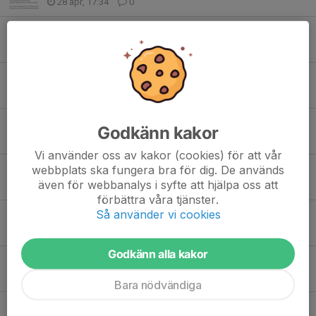
28 apr, 17:34
0
Miniläger
19 apr, 15:46
0
Miniläger 24-25 April
31 mar, 10:19
0
Sammandrag 22/2 inställt!!
Godkänn kakor
21 feb, 10:31
0
Vi använder oss av kakor (cookies) för att vår
webbplats ska fungera bra för dig. De används
Sammandrag 22/2 Kärra
även för webbanalys i syfte att hjälpa oss att
19 feb, 00:22
0
förbättra våra tjänster.
Så använder vi cookies
Iskallt och inställd träning
3 feb, 21:31
0
Godkänn alla kakor
Ö-bollen
29 jan, 22:24
0
Bara nödvändiga
Vårsäsong 2026