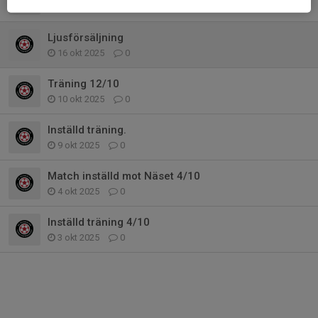
16 jan, 17:35
0
Ljusförsäljning
16 okt 2025
0
Träning 12/10
10 okt 2025
0
Inställd träning.
9 okt 2025
0
Match inställd mot Näset 4/10
4 okt 2025
0
Inställd träning 4/10
3 okt 2025
0