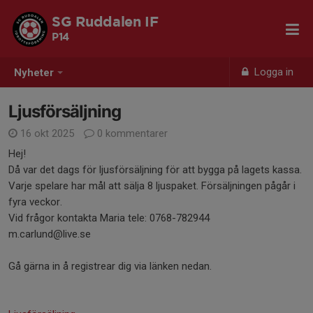
SG Ruddalen IF
P14
Logga in
Nyheter
Ljusförsäljning
16 okt 2025
0 kommentarer
Hej!
Då var det dags för ljusförsäljning för att bygga på lagets kassa.
Varje spelare har mål att sälja 8 ljuspaket. Försäljningen pågår i
fyra veckor.
Vid frågor kontakta Maria tele: 0768-782944
m.carlund@live.se
Gå gärna in å registrear dig via länken nedan.