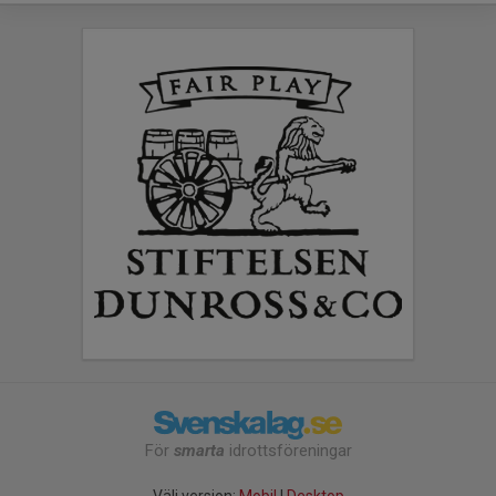
För
smarta
idrottsföreningar
Välj version:
Mobil
|
Desktop