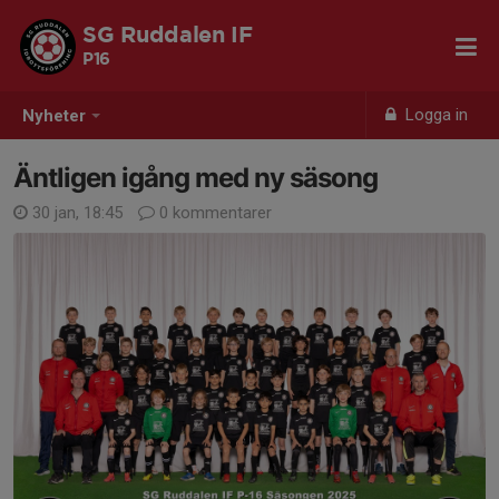
SG Ruddalen IF
P16
Logga in
Nyheter
Äntligen igång med ny säsong
30 jan, 18:45
0 kommentarer