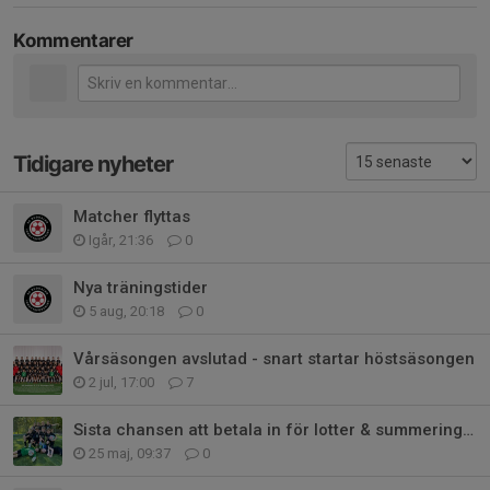
Kommentarer
Tidigare nyheter
Matcher flyttas
Igår, 21:36
0
Nya träningstider
5 aug, 20:18
0
Vårsäsongen avslutad - snart startar höstsäsongen
2 jul, 17:00
7
Sista chansen att betala in för lotter & summering av matchhelg
25 maj, 09:37
0