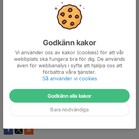
Utöver detta har vi bokat in träningsmatcher mot Kungsladugård,
Utbynäs och Fässberg vilket kallelser kommer att komma ut till
inom kort.
Försäljning under året
Som vanligt kommer viss föreningsstyrd försäljning att
Godkänn kakor
förekomma under året.
Utöver detta kommer vi även försöka ordna försäljning vid
Vi använder oss av kakor (cookies) för att vår
webbplats ska fungera bra för dig. De används
träningsmatcher.
även för webbanalys i syfte att hjälpa oss att
Här hoppas vi att alla föräldrar vill bidra, så att vi tillsammans
förbättra våra tjänster.
kan skapa möjligheter för roliga aktiviteter och upplevelser för
Så använder vi cookies
grabbarna!
Vi ser fram emot en fantastiskt rolig och utvecklande säsong
Godkänn alla kakor
tillsammans! Har ni frågor eller funderingar – tveka inte att höra
av er till oss ledare.
Bara nödvändiga
Dela nyhet