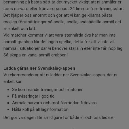
bemanning på bästa sätt är det mycket viktigt att ni anmäler er
sons närvaro eller frånvaro senast 24 timmar före träningsstart.
Det hjälper oss enormt och gör att vi kan ge killarna bästa
möjliga förutsättningar så snälla, snälla, snääääälllla anmäl det
är enkelt och lätt.
Vid matcher kommer vi att vara stenhårda dvs har man inte
anmält grabben blir det ingen speltid, detta för att vi inte vill
hamna i situationer där vi behöver ställa in eller inte får ihop lag.
Så skapa en vana, anmäl grabben!
Ladda gärna ner Svenskalag-appen
Vi rekommenderar att ni laddar ner Svenskalag-appen, där ni
enkelt kan:
Se kommande träningar och matcher
Få aviseringar i god tid
Anmäla närvaro och mot förmodan frånvaro
Hålla koll på all laginformation
Det gör vardagen lite smidigare för både er och oss ledare!