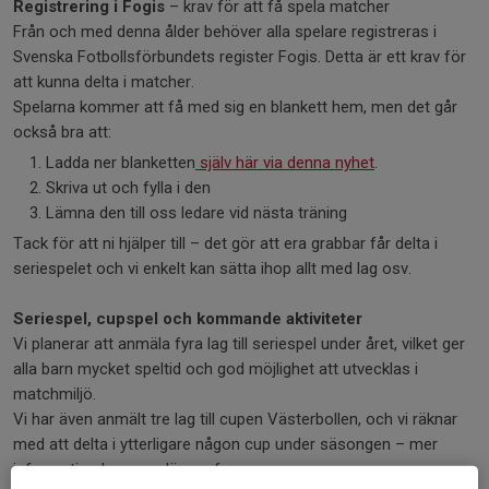
Registrering i Fogis
– krav för att få spela matcher
Från och med denna ålder behöver alla spelare registreras i
Svenska Fotbollsförbundets register Fogis. Detta är ett krav för
att kunna delta i matcher.
Spelarna kommer att få med sig en blankett hem, men det går
också bra att:
Ladda ner blanketten
själv här via denna nyhet
.
Skriva ut och fylla i den
Lämna den till oss ledare vid nästa träning
Tack för att ni hjälper till – det gör att era grabbar får delta i
seriespelet och vi enkelt kan sätta ihop allt med lag osv.
Seriespel, cupspel och kommande aktiviteter
Vi planerar att anmäla fyra lag till seriespel under året, vilket ger
alla barn mycket speltid och god möjlighet att utvecklas i
matchmiljö.
Vi har även anmält tre lag till cupen Västerbollen, och vi räknar
med att delta i ytterligare någon cup under säsongen – mer
information kommer längre fram.