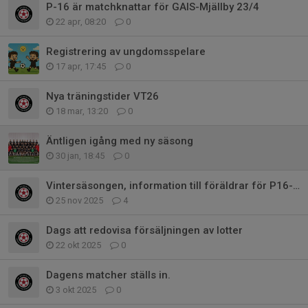
P-16 är matchknattar för GAIS-Mjällby 23/4
22 apr, 08:20
0
Registrering av ungdomsspelare
17 apr, 17:45
0
Nya träningstider VT26
18 mar, 13:20
0
Äntligen igång med ny säsong
30 jan, 18:45
0
Vintersäsongen, information till föräldrar för P16-laget
25 nov 2025
4
Dags att redovisa försäljningen av lotter
22 okt 2025
0
Dagens matcher ställs in.
3 okt 2025
0