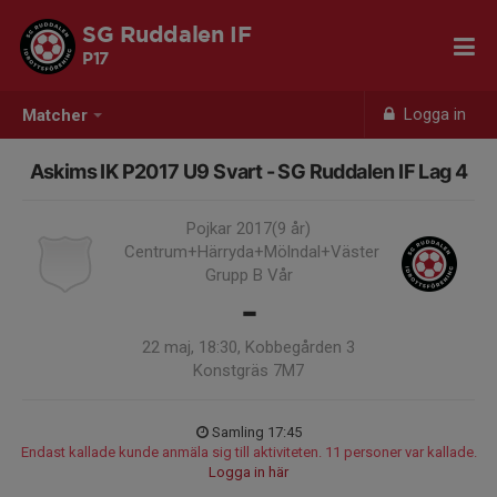
SG Ruddalen IF
P17
Logga in
Matcher
Askims IK P2017 U9 Svart - SG Ruddalen IF Lag 4
Pojkar 2017(9 år)
Centrum+Härryda+Mölndal+Väster
Grupp B Vår
-
22 maj, 18:30, Kobbegården 3
Konstgräs 7M7
Samling 17:45
Endast kallade kunde anmäla sig till aktiviteten. 11 personer var kallade.
Logga in här