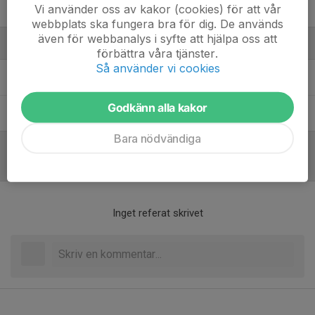
Vi använder oss av kakor (cookies) för att vår
Theo Nyman Roos
webbplats ska fungera bra för dig. De används
även för webbanalys i syfte att hjälpa oss att
Ledare
förbättra våra tjänster.
Så använder vi cookies
Diaa Celik
Godkänn alla kakor
Qamer Chaudhry
Ledare
Bara nödvändiga
Referat
Inget referat skrivet