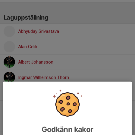
Laguppställning
Abhyuday Srivastava
Alan Celik
Albert Johansson
Ingmar Wilhelmson Thörn
Loui Annebäck
Nazeer Chaudhry
Noah Noord
Godkänn kakor