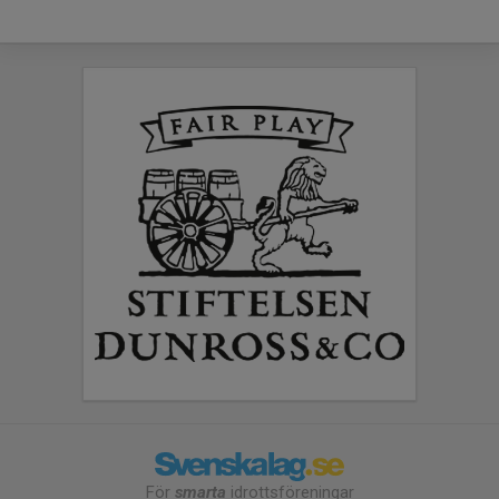
För
smarta
idrottsföreningar