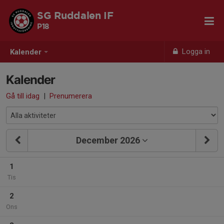
SG Ruddalen IF
P18
Logga in
Kalender
Kalender
Gå till idag
|
Prenumerera
December 2026
1
Tis
2
Ons