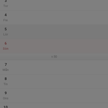
3
Tor
4
Fre
5
Lör
6
Sön
v.50
7
Mån
8
Tis
9
Ons
10