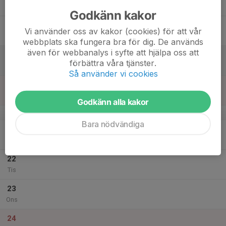
Tor
Godkänn kakor
18
Vi använder oss av kakor (cookies) för att vår
Fre
webbplats ska fungera bra för dig. De används
även för webbanalys i syfte att hjälpa oss att
19
förbättra våra tjänster.
Lör
Så använder vi cookies
20
Sön
Godkänn alla kakor
v.52
Bara nödvändiga
21
Mån
22
Tis
23
Ons
24