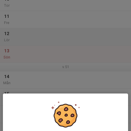
Tor
11
Fre
12
Lör
13
Sön
v.51
14
Mån
15
Tis
16
Ons
17