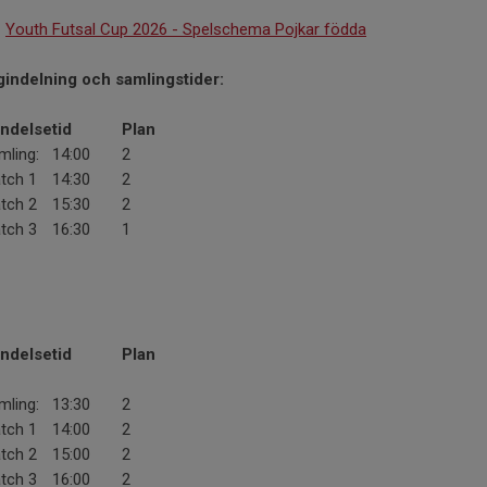
:
Youth Futsal Cup 2026 - Spelschema Pojkar födda
agindelning och samlingstider:
ndelse
tid
Plan
mling:
14:00
2
tch 1
14:30
2
tch 2
15:30
2
tch 3
16:30
1
ndelse
tid
Plan
mling:
13:30
2
tch 1
14:00
2
tch 2
15:00
2
tch 3
16:00
2