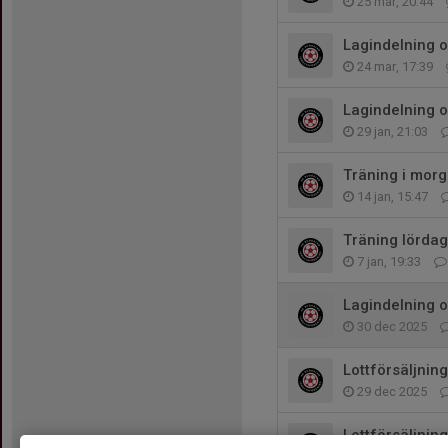
25 mar, 20:44
Lagindelning 
24 mar, 17:39
Lagindelning o
29 jan, 21:03
Träning i morg
14 jan, 15:47
Träning lördag
7 jan, 19:33
Lagindelning o
30 dec 2025
Lottförsäljning
29 dec 2025
Lottförsäljning