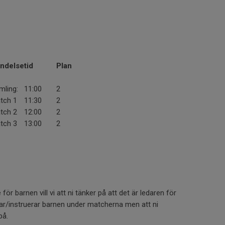
ndelse
tid
Plan
mling:
11:00
2
tch 1
11:30
2
tch 2
12:00
2
tch 3
13:00
2
e för barnen vill vi att ni tänker på att det är ledaren för
ar/instruerar barnen under matcherna men att ni
på.