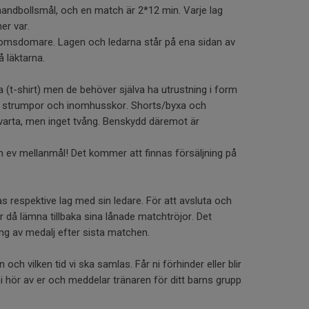
andbollsmål, och en match är 2*12 min. Varje lag
er var.
msdomare. Lagen och ledarna står på ena sidan av
å läktarna.
 (t-shirt) men de behöver själva ha utrustning i form
, strumpor och inomhusskor. Shorts/byxa och
varta, men inget tvång. Benskydd däremot är
h ev mellanmål! Det kommer att finnas försäljning på
s respektive lag med sin ledare. För att avsluta och
 då lämna tillbaka sina lånade matchtröjor. Det
g av medalj efter sista matchen.
 och vilken tid vi ska samlas. Får ni förhinder eller blir
 ni hör av er och meddelar tränaren för ditt barns grupp