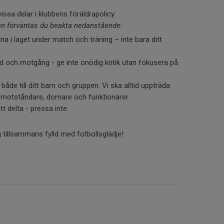
issa delar i klubbens föräldrapolicy:
en förväntas du beakta nedanstående:
na i laget under match och träning – inte bara ditt
 och motgång - ge inte onödig kritik utan fokusera på
åde till ditt barn och gruppen. Vi ska alltid uppträda
 motståndare, domare och funktionärer.
t delta - pressa inte.
 tillsammans fylld med fotbollsglädje!