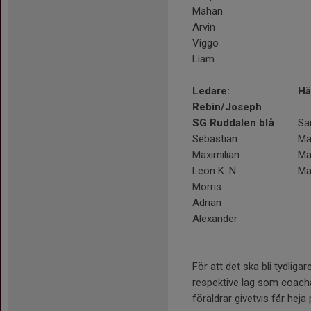
Mahan
Arvin
Viggo
Liam
Ledare:
Hä
Rebin/Joseph
SG Ruddalen blå
Sa
Sebastian
Ma
Maximilian
Ma
Leon K. N
Ma
Morris
Adrian
Alexander
För att det ska bli tydligar
respektive lag som coach
föräldrar givetvis får heja 