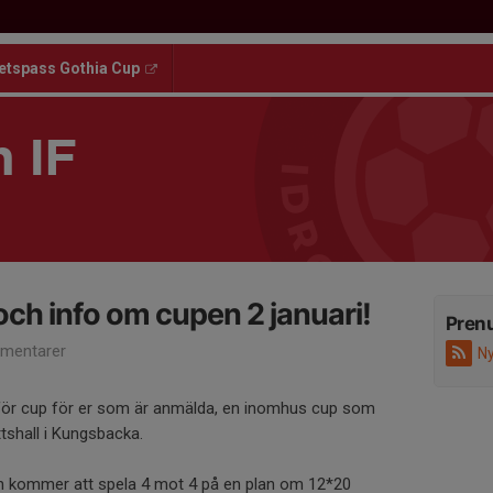
etspass Gothia Cup
 IF
och info om cupen 2 januari!
Pren
mentarer
Ny
 för cup för er som är anmälda, en inomhus cup som
ttshall i Kungsbacka.
en kommer att spela 4 mot 4 på en plan om 12*20