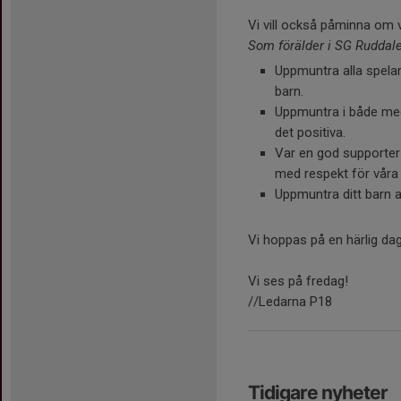
Vi vill också påminna om v
Som förälder i SG Ruddal
Uppmuntra alla spelar
barn.
Uppmuntra i både med
det positiva.
Var en god supporter b
med respekt för våra
Uppmuntra ditt barn at
Vi hoppas på en härlig dag
Vi ses på fredag!
//Ledarna P18
Tidigare nyheter