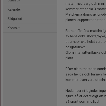
Statistik
meter med sarg och minih
kommer att spela 3 match
Kalender
Matcherna döms av ungdo
Bildgalleri
planen, supportrar sitter p
Kontakt
Barnen får låna matchtröja
av benskydd, shorts/byxa
strumpor ska helst vara s
obligatoriskt.
Glöm inte vattenflaska oc
plats.
Efter sista matchen samla
säga hej då och barnen får
kommer även vara utdelnin
Nedan ser ni lagindelningen
sjuka så är det viktigt att
så snart som möjligt!