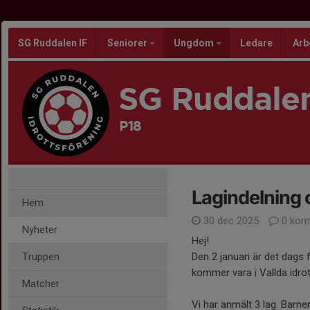
SG Ruddalen IF
Seniorer
Ungdom
Ledare
Arb
SG Ruddalen
P18
Lagindelning 
Hem
30 dec 2025
0 kom
Nyheter
Hej!
Truppen
Den 2 januari är det dags
kommer vara i Vallda idro
Matcher
Vi har anmält 3 lag. Barn