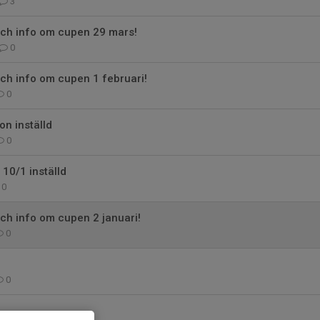
3
och info om cupen 29 mars!
0
ch info om cupen 1 februari!
0
on inställd
0
 10/1 inställd
0
ch info om cupen 2 januari!
0
0