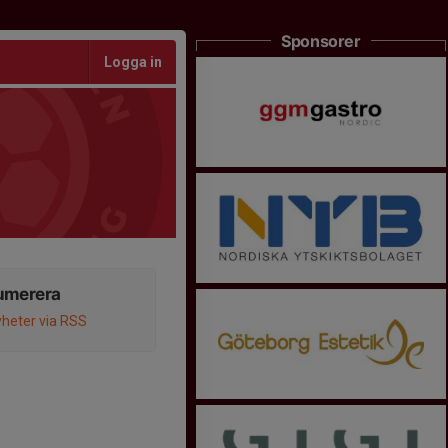
Sponsorer
Logga in
umerera
heter via RSS