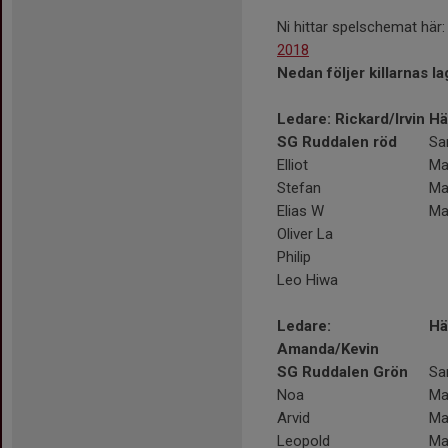
Ni hittar spelschemat här
2018
Nedan följer killarnas l
Ledare: Rickard/Irvin
Hä
SG Ruddalen röd
Sa
Elliot
Ma
Stefan
Ma
Elias W
Ma
Oliver La
Philip
Leo Hiwa
Ledare:
Hä
Amanda/Kevin
SG Ruddalen Grön
Sa
Noa
Ma
Arvid
Ma
Leopold
Ma