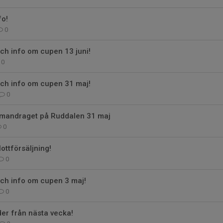
fo!
0
ch info om cupen 13 juni!
0
och info om cupen 31 maj!
0
mmandraget på Ruddalen 31 maj
0
ottförsäljning!
0
och info om cupen 3 maj!
0
der från nästa vecka!