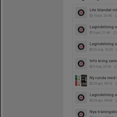
Lite blandat in
15 jun, 20:40
Lagindelning o
9 jun, 21:46
Lagindelning 
26 maj, 16:23
Info kring sa
3 maj, 20:56
Ny runda med l
29 apr, 09:12
Lagindelning 
29 apr, 09:04
Nya träningsti