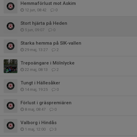
Hemmaförlust mot Askim
12 jun, 08:42
0
Stort hjärta på Heden
5 jun, 09:07
0
Starka hemma på SIK-vallen
29 maj, 13:27
2
Trepoängare i Mölnlycke
22 maj, 08:13
2
Tungt i Hällesåker
14 maj, 19:25
0
Förlust i gräspremiären
8 maj, 08:47
0
Valborg i Hindås
1 maj, 12:00
3