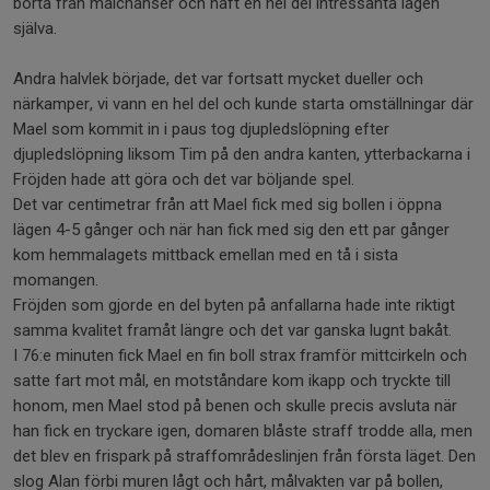
borta från målchanser och haft en hel del intressanta lägen
själva.
Andra halvlek började, det var fortsatt mycket dueller och
närkamper, vi vann en hel del och kunde starta omställningar där
Mael som kommit in i paus tog djupledslöpning efter
djupledslöpning liksom Tim på den andra kanten, ytterbackarna i
Fröjden hade att göra och det var böljande spel.
Det var centimetrar från att Mael fick med sig bollen i öppna
lägen 4-5 gånger och när han fick med sig den ett par gånger
kom hemmalagets mittback emellan med en tå i sista
momangen.
Fröjden som gjorde en del byten på anfallarna hade inte riktigt
samma kvalitet framåt längre och det var ganska lugnt bakåt.
I 76:e minuten fick Mael en fin boll strax framför mittcirkeln och
satte fart mot mål, en motståndare kom ikapp och tryckte till
honom, men Mael stod på benen och skulle precis avsluta när
han fick en tryckare igen, domaren blåste straff trodde alla, men
det blev en frispark på straffområdeslinjen från första läget. Den
slog Alan förbi muren lågt och hårt, målvakten var på bollen,