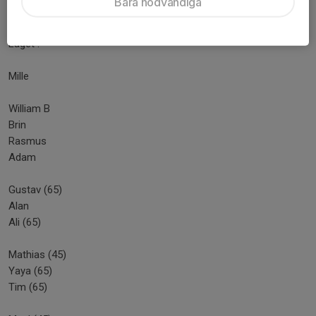
Bara nödvändiga
2-1 Alan Ali ´72
Laget :
Mille
William B
Brin
Rasmus
Adam
Gustav (65)
Alan
Ali (65)
Mathias (45)
Yaya (65)
Tim (65)