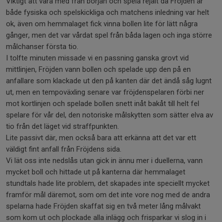
Viktigt att vara med från början och spela rejält då Fröjden är
både fysiska och spelskickliga och matchens inledning var helt
ok, även om hemmalaget fick vinna bollen lite för lätt några
gånger, men det var vårdat spel från båda lagen och inga större
målchanser första tio.
I tolfte minuten missade vi en passning ganska grovt vid
mittlinjen, Fröjden vann bollen och spelade upp den på en
anfallare som klackade ut den på kanten där det ändå såg lugnt
ut, men en tempoväxling senare var fröjdenspelaren förbi ner
mot kortlinjen och spelade bollen snett inåt bakåt till helt fel
spelare för vår del, den notoriske målskytten som sätter elva av
tio från det läget vid straffpunkten.
Lite passivt där, men också bara att erkänna att det var ett
väldigt fint anfall från Fröjdens sida.
Vi lät oss inte nedslås utan gick in ännu mer i duellerna, vann
mycket boll och hittade ut på kanterna där hemmalaget
stundtals hade lite problem, det skapades inte speciellt mycket
framför mål däremot, som om det inte vore nog med de andra
spelarna hade Fröjden skaffat sig en två meter lång målvakt
som kom ut och plockade alla inlägg och frisparkar vi slog in i