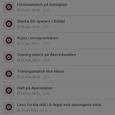
Hemmamatch på bortaplan
23 apr, 08:58
0
Starka SG-spelare i Billdal
18 apr, 13:40
1
Kryss i seriepremiären
10 apr, 09:21
1
Ovanlig match på Åkeredsvallen
23 mar, 08:31
0
Träningsmatch mot Hälsö
16 mar, 08:53
1
Halt på Apelsinplan
24 feb, 09:51
0
Leos första mål i A-laget och säsongens sista
19 okt 2025
0