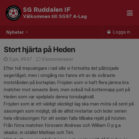
SG Ruddalen IF
Välkommen till SG97 A-Lag
Logga in
Nyheter
Stort hjärta på Heden
5 jun, 09:07
0 kommentarer
Efter två trepoängare i rad ville vi fortsätta det påbörjade
segertåget, men i omgång nio fanns ett av de svåraste
motstånden på bortaplan, Fröjden som vi haft flera jämna bra
matcher mot senaste åren, men också två bottennapp just på
Heden som var spelplats denna torsdagkväll.
Fröjden som är ett väldigt skickligt lag ska man möta så sent på
säsongen som möjligt, då de alltid rivstartar och leder serien
hela vårsäsongen för att sedan falla tillbaka rejält på hösten.
Från förra matchen försvann Andreas och William O p.g.a
skador, in istället Mathias och Tim.