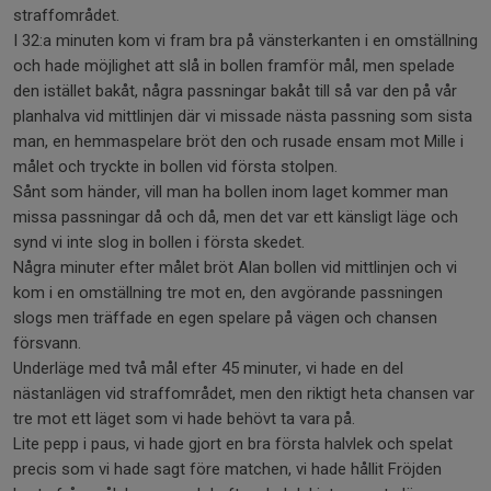
straffområdet.
I 32:a minuten kom vi fram bra på vänsterkanten i en omställning
och hade möjlighet att slå in bollen framför mål, men spelade
den istället bakåt, några passningar bakåt till så var den på vår
planhalva vid mittlinjen där vi missade nästa passning som sista
man, en hemmaspelare bröt den och rusade ensam mot Mille i
målet och tryckte in bollen vid första stolpen.
Sånt som händer, vill man ha bollen inom laget kommer man
missa passningar då och då, men det var ett känsligt läge och
synd vi inte slog in bollen i första skedet.
Några minuter efter målet bröt Alan bollen vid mittlinjen och vi
kom i en omställning tre mot en, den avgörande passningen
slogs men träffade en egen spelare på vägen och chansen
försvann.
Underläge med två mål efter 45 minuter, vi hade en del
nästanlägen vid straffområdet, men den riktigt heta chansen var
tre mot ett läget som vi hade behövt ta vara på.
Lite pepp i paus, vi hade gjort en bra första halvlek och spelat
precis som vi hade sagt före matchen, vi hade hållit Fröjden