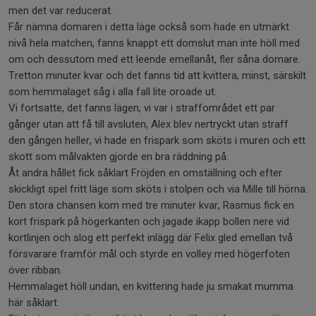
men det var reducerat.
Får nämna domaren i detta läge också som hade en utmärkt
nivå hela matchen, fanns knappt ett domslut man inte höll med
om och dessutom med ett leende emellanåt, fler såna domare.
Tretton minuter kvar och det fanns tid att kvittera, minst, särskilt
som hemmalaget såg i alla fall lite oroade ut.
Vi fortsatte, det fanns lägen, vi var i straffområdet ett par
gånger utan att få till avsluten, Alex blev nertryckt utan straff
den gången heller, vi hade en frispark som sköts i muren och ett
skott som målvakten gjorde en bra räddning på.
Åt andra hållet fick såklart Fröjden en omställning och efter
skickligt spel fritt läge som sköts i stolpen och via Mille till hörna.
Den stora chansen kom med tre minuter kvar, Rasmus fick en
kort frispark på högerkanten och jagade ikapp bollen nere vid
kortlinjen och slog ett perfekt inlägg där Felix gled emellan två
försvarare framför mål och styrde en volley med högerfoten
över ribban.
Hemmalaget höll undan, en kvittering hade ju smakat mumma
här såklart.