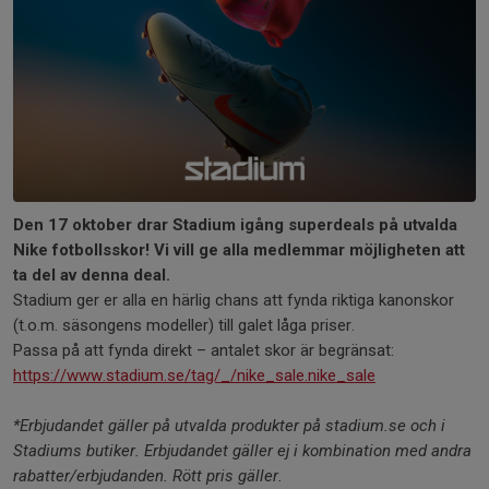
Den 17 oktober drar Stadium igång superdeals på utvalda
Nike fotbollsskor! Vi vill ge alla medlemmar möjligheten att
ta del av denna deal.
Stadium ger er alla en härlig chans att fynda riktiga kanonskor
(t.o.m. säsongens modeller) till galet låga priser.
Passa på att fynda direkt – antalet skor är begränsat:
https://www.stadium.se/tag/_/nike_sale.nike_sale
*Erbjudandet gäller på utvalda produkter på stadium.se och i
Stadiums butiker. Erbjudandet gäller ej i kombination med andra
rabatter/erbjudanden. Rött pris gäller.