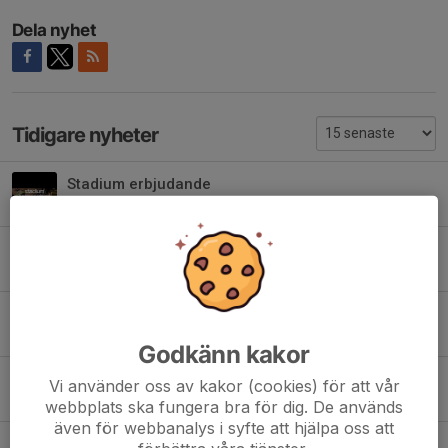
Dela nyhet
Tidigare nyheter
Stadium erbjudande
Igår, 11:19
0
Halvtid för SG Ruddalen 2026
12 jul, 23:52
0
Sammandrag 30-31/5
6 jun, 21:04
0
Godkänn kakor
Uppdatering från styrelsen
Vi använder oss av kakor (cookies) för att vår
12 maj, 23:08
0
webbplats ska fungera bra för dig. De används
även för webbanalys i syfte att hjälpa oss att
Sportlotten