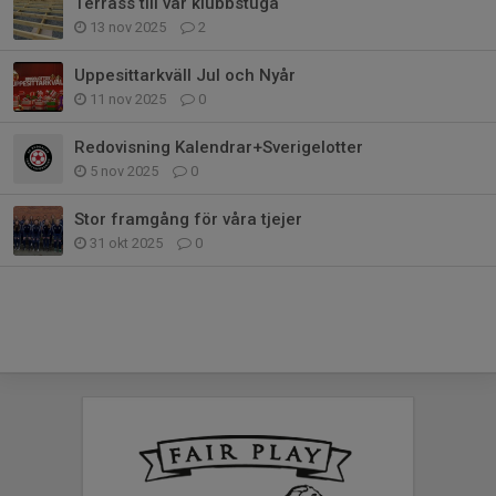
Terrass till vår klubbstuga
13 nov 2025
2
Uppesittarkväll Jul och Nyår
11 nov 2025
0
Redovisning Kalendrar+Sverigelotter
5 nov 2025
0
Stor framgång för våra tjejer
31 okt 2025
0