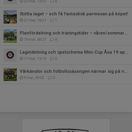
23 mar, 13:07
0
Stötta laget – och få fantastisk parmesan på köpet!
21 mar, 18:21
1
Planfördelning och träningstider – våren/sommaren
19 mar, 06:27
0
Lagindelning och spelschema Mini-Cup Åsa 19 april
17 mar, 15:13
0
Vårkänslor och fotbollssäsongen närmar sig på riktigt!
9 mar, 09:02
0