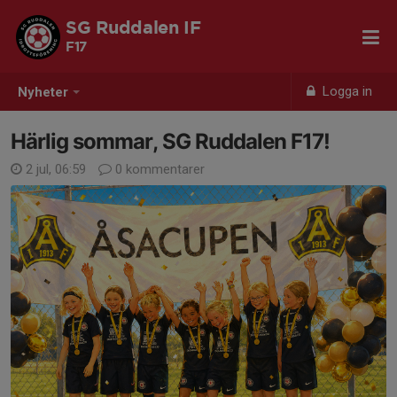
SG Ruddalen IF
F17
Logga in
Nyheter
Härlig sommar, SG Ruddalen F17!
2 jul, 06:59
0 kommentarer