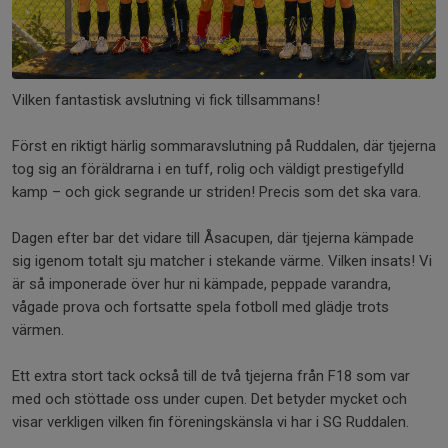
Vilken fantastisk avslutning vi fick tillsammans!
Först en riktigt härlig sommaravslutning på Ruddalen, där tjejerna
tog sig an föräldrarna i en tuff, rolig och väldigt prestigefylld
kamp – och gick segrande ur striden! Precis som det ska vara.
Dagen efter bar det vidare till Åsacupen, där tjejerna kämpade
sig igenom totalt sju matcher i stekande värme. Vilken insats! Vi
är så imponerade över hur ni kämpade, peppade varandra,
vågade prova och fortsatte spela fotboll med glädje trots
värmen.
Ett extra stort tack också till de två tjejerna från F18 som var
med och stöttade oss under cupen. Det betyder mycket och
visar verkligen vilken fin föreningskänsla vi har i SG Ruddalen.