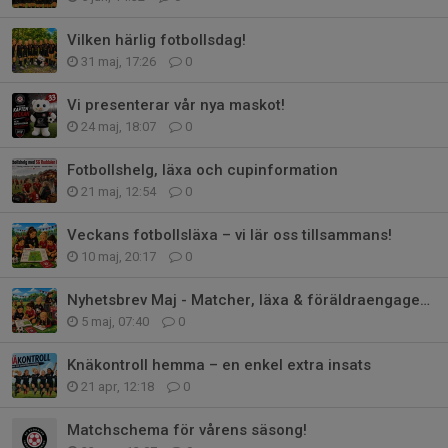
Vilken härlig fotbollsdag!
31 maj, 17:26
0
Vi presenterar vår nya maskot!
24 maj, 18:07
0
Fotbollshelg, läxa och cupinformation
21 maj, 12:54
0
Veckans fotbollsläxa – vi lär oss tillsammans!
10 maj, 20:17
0
Nyhetsbrev Maj - Matcher, läxa & föräldraengagemang
5 maj, 07:40
0
Knäkontroll hemma – en enkel extra insats
21 apr, 12:18
0
Matchschema för vårens säsong!