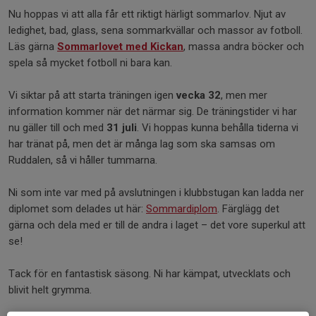
Nu hoppas vi att alla får ett riktigt härligt sommarlov. Njut av
ledighet, bad, glass, sena sommarkvällar och massor av fotboll.
Läs gärna
Sommarlovet med Kickan
, massa andra böcker och
spela så mycket fotboll ni bara kan.
Vi siktar på att starta träningen igen
vecka 32
, men mer
information kommer när det närmar sig. De träningstider vi har
nu gäller till och med
31 juli
. Vi hoppas kunna behålla tiderna vi
har tränat på, men det är många lag som ska samsas om
Ruddalen, så vi håller tummarna.
Ni som inte var med på avslutningen i klubbstugan kan ladda ner
diplomet som delades ut här:
Sommardiplom
. Färglägg det
gärna och dela med er till de andra i laget – det vore superkul att
se!
Tack för en fantastisk säsong. Ni har kämpat, utvecklats och
blivit helt grymma.