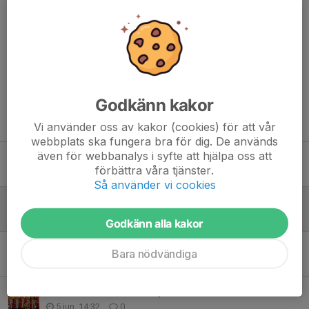
Härlig sommar önskar vi ledare! ❤️🖤
Åhhhh SG!
Dela nyhet
Godkänn kakor
Tidigare nyheter
Vi använder oss av kakor (cookies) för att vår
webbplats ska fungera bra för dig. De används
även för webbanalys i syfte att hjälpa oss att
Vilken start på höstsäsongen!
förbättra våra tjänster.
2 aug, 18:11
1
Så använder vi cookies
Härlig sommar, SG Ruddalen F17!
2 jul, 06:59
0
Godkänn alla kakor
Sommarlovet med Kickan är här!
Bara nödvändiga
12 jun, 14:12
1
F17 får vara maskotar på Gamla Ullevi!
5 jun, 14:32
0