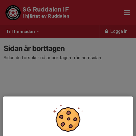
SG Ruddalen IF
I hjärtat av Ruddalen
Logga in
Till hemsidan
Sidan är borttagen
Sidan du försöker nå är borttagen från hemsidan.