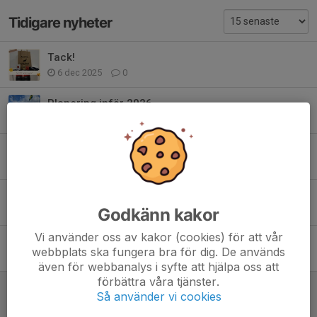
Tidigare nyheter
Tack!
6 dec 2025
0
Planering inför 2026
2 nov 2025
0
Nya träningstider
7 okt 2025
0
Alingsås sommarcup
Godkänn kakor
28 jul 2025
0
Vi använder oss av kakor (cookies) för att vår
Integrationssammandrag
webbplats ska fungera bra för dig. De används
6 maj 2025
1
även för webbanalys i syfte att hjälpa oss att
förbättra våra tjänster.
Lagfotografering söndag 4/5 kl 10:30
Så använder vi cookies
29 apr 2025
0