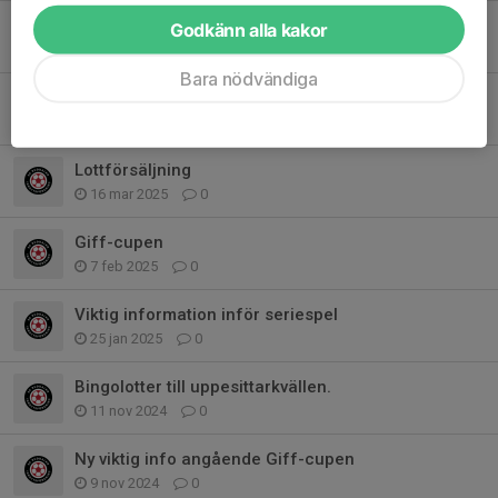
Inställd träning skärtorsdag
Godkänn alla kakor
14 apr 2025
0
Bara nödvändiga
Praktisk information gällnade GIFF-cupen
30 mar 2025
0
Lottförsäljning
16 mar 2025
0
Giff-cupen
7 feb 2025
0
Viktig information inför seriespel
25 jan 2025
0
Bingolotter till uppesittarkvällen.
11 nov 2024
0
Ny viktig info angående Giff-cupen
9 nov 2024
0