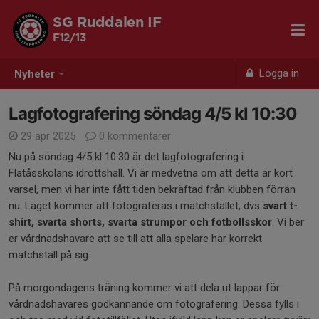
SG Ruddalen IF
F12/13
Logga in
Nyheter
Lagfotografering söndag 4/5 kl 10:30
29 apr 2025
0 kommentarer
Nu på söndag 4/5 kl 10:30 är det lagfotografering i
Flatåsskolans idrottshall. Vi är medvetna om att detta är kort
varsel, men vi har inte fått tiden bekräftad från klubben förrän
nu. Laget kommer att fotograferas i matchstället, dvs
svart t-
shirt, svarta shorts, svarta strumpor och fotbollsskor
. Vi ber
er vårdnadshavare att se till att alla spelare har korrekt
matchställ på sig.
På morgondagens träning kommer vi att dela ut lappar för
vårdnadshavares godkännande om fotografering. Dessa fylls i