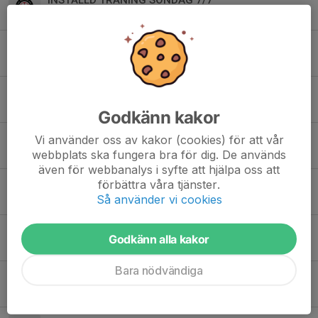
4 jun, 21:05
0
Sista seriematcherna 7 juni
2 jun, 23:23
2
INSTÄLLD TRÄNING SÖNDAG 31/5
27 maj, 21:18
1
Godkänn kakor
Titta på Häcken-Hammarby
Vi använder oss av kakor (cookies) för att vår
webbplats ska fungera bra för dig. De används
24 maj, 23:15
19
även för webbanalys i syfte att hjälpa oss att
förbättra våra tjänster.
Fotboll tillsammans 9 maj
Så använder vi cookies
1 maj, 10:18
11
Sportlotten
Godkänn alla kakor
29 apr, 22:38
6
Bara nödvändiga
Brev från föräldramötet 12/4
21 apr, 21:23
6