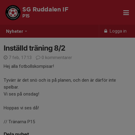
SG Ruddalen IF
P15
Logga in
Nyheter
Inställd träning 8/2
7 feb, 17:13
0 kommentarer
Hej alla fotbollskompisar!
Tyvärr är det snö och is på planen, och den är därför inte
spelbar.
Vi ses på onsdag!
Hoppas vi ses då!
// Tränarna P15
Dela nyhet