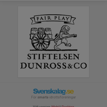
För
smarta
idrottsföreningar
Välj version:
Mobil
|
Desktop