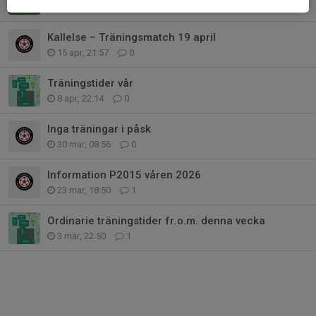
21 apr, 21:23
6
Kallelse – Träningsmatch 19 april
15 apr, 21:57
0
Träningstider vår
8 apr, 22:14
0
Inga träningar i påsk
30 mar, 08:56
0
Information P2015 våren 2026
23 mar, 18:50
1
Ordinarie träningstider fr.o.m. denna vecka
3 mar, 22:50
1