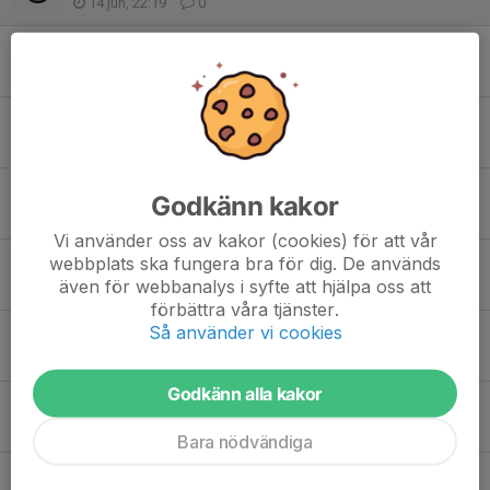
14 jun, 22:19
0
INSTÄLLD TRÄNING SÖNDAG 7/7
4 jun, 21:05
0
Sista seriematcherna 7 juni
2 jun, 23:23
2
INSTÄLLD TRÄNING SÖNDAG 31/5
Godkänn kakor
27 maj, 21:18
1
Vi använder oss av kakor (cookies) för att vår
webbplats ska fungera bra för dig. De används
Titta på Häcken-Hammarby
även för webbanalys i syfte att hjälpa oss att
24 maj, 23:15
19
förbättra våra tjänster.
Så använder vi cookies
Fotboll tillsammans 9 maj
1 maj, 10:18
11
Godkänn alla kakor
Sportlotten
29 apr, 22:38
6
Bara nödvändiga
Brev från föräldramötet 12/4