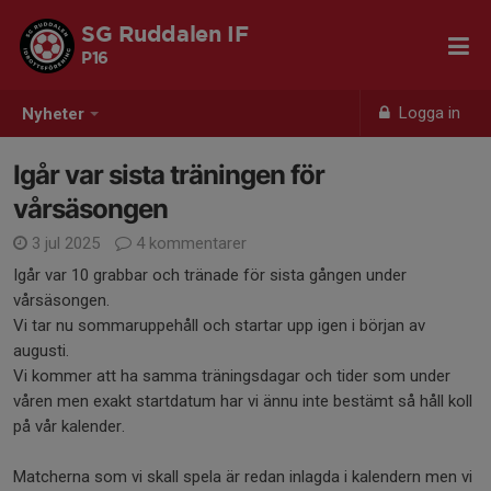
SG Ruddalen IF
P16
Logga in
Nyheter
Igår var sista träningen för
vårsäsongen
3 jul 2025
4 kommentarer
Igår var 10 grabbar och tränade för sista gången under
vårsäsongen.
Vi tar nu sommaruppehåll och startar upp igen i början av
augusti.
Vi kommer att ha samma träningsdagar och tider som under
våren men exakt startdatum har vi ännu inte bestämt så håll koll
på vår kalender.
Matcherna som vi skall spela är redan inlagda i kalendern men vi