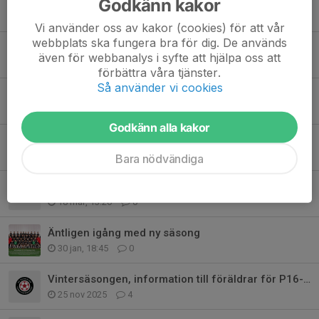
Godkänn kakor
Vårsäsongen avslutad - snart startar höstsäsongen
2 jul, 17:00
7
Vi använder oss av kakor (cookies) för att vår
webbplats ska fungera bra för dig. De används
Sista chansen att betala in för lotter & summering av matchhelg
även för webbanalys i syfte att hjälpa oss att
25 maj, 09:37
0
förbättra våra tjänster.
Så använder vi cookies
P-16 är matchknattar för GAIS-Mjällby 23/4
22 apr, 08:20
0
Godkänn alla kakor
Registrering av ungdomsspelare
17 apr, 17:45
0
Bara nödvändiga
Nya träningstider VT26
18 mar, 13:20
0
Äntligen igång med ny säsong
30 jan, 18:45
0
Vintersäsongen, information till föräldrar för P16-laget
25 nov 2025
4