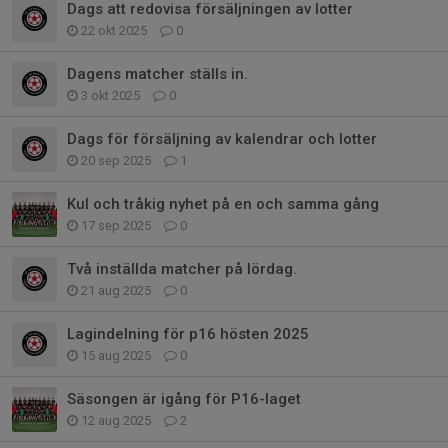
Dags att redovisa försäljningen av lotter
22 okt 2025
0
Dagens matcher ställs in.
3 okt 2025
0
Dags för försäljning av kalendrar och lotter
20 sep 2025
1
Kul och tråkig nyhet på en och samma gång
17 sep 2025
0
Två inställda matcher på lördag.
21 aug 2025
0
Lagindelning för p16 hösten 2025
15 aug 2025
0
Säsongen är igång för P16-laget
12 aug 2025
2