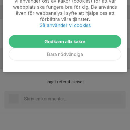
Vi använder oss av kakor (cookies) för att vår
webbplats ska fungera bra för dig. De används
Ledare
även för webbanalys i syfte att hjälpa oss att
förbättra våra tjänster.
Så använder vi cookies
Christoffer Gerum
Ledare
Emelie Högström
Ledare
Godkänn alla kakor
Bara nödvändiga
Referat
Inget referat skrivet