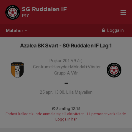
SG Ruddalen IF
P17
Logga in
Matcher
Azalea BK Svart - SG Ruddalen IF Lag 1
Pojkar 2017(9 år)
Centrum+Härryda+Mölndal+Väster
Grupp A Vår
-
25 apr, 13:00, Lilla Majvallen
Samling 12:15
Endast kallade kunde anmäla sig till aktiviteten. 11 personer var kallade.
Logga in här