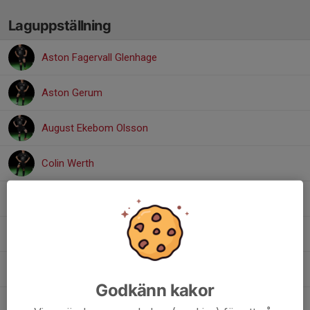
Laguppställning
Aston Fagervall Glenhage
Aston Gerum
August Ekebom Olsson
Colin Werth
Edgar Friberg
Liam Beza
Milo Myrdhén
Godkänn kakor
Sigge Brandin