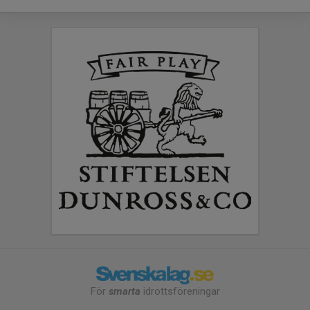
För
smarta
idrottsföreningar