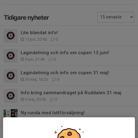
Tidigare nyheter
Lite blandat info!
15 jun, 20:40
0
Lagindelning och info om cupen 13 juni!
9 jun, 21:46
0
Lagindelning och info om cupen 31 maj!
26 maj, 16:23
0
Info kring sammandraget på Ruddalen 31 maj
3 maj, 20:56
0
Ny runda med lottförsäljning!
29 apr, 09:12
0
Lagindelning och info om cupen 3 maj!