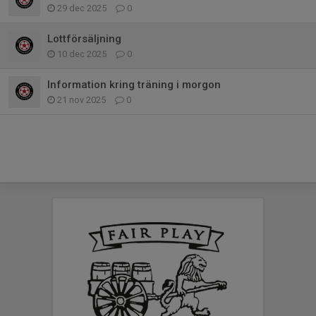
29 dec 2025
0
Lottförsäljning
10 dec 2025
0
Information kring träning i morgon
21 nov 2025
0