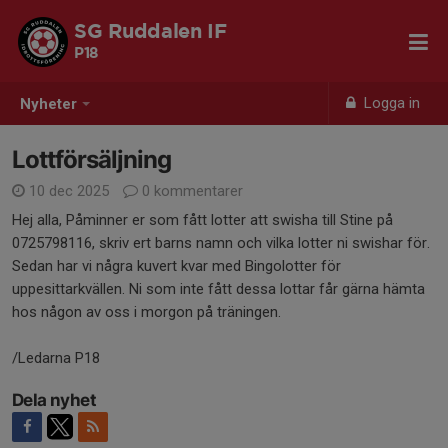
SG Ruddalen IF
P18
Logga in
Nyheter
Lottförsäljning
10 dec 2025
0 kommentarer
Hej alla, Påminner er som fått lotter att swisha till Stine på
0725798116, skriv ert barns namn och vilka lotter ni swishar för.
Sedan har vi några kuvert kvar med Bingolotter för
uppesittarkvällen. Ni som inte fått dessa lottar får gärna hämta
hos någon av oss i morgon på träningen.
/Ledarna P18
Dela nyhet