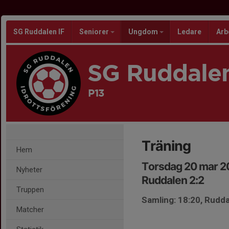
SG Ruddalen IF
Seniorer
Ungdom
Ledare
Arb
SG Ruddalen
P13
Träning
Hem
Torsdag 20 mar 2
Nyheter
Ruddalen 2:2
Truppen
Samling: 18:20, Rudda
Matcher