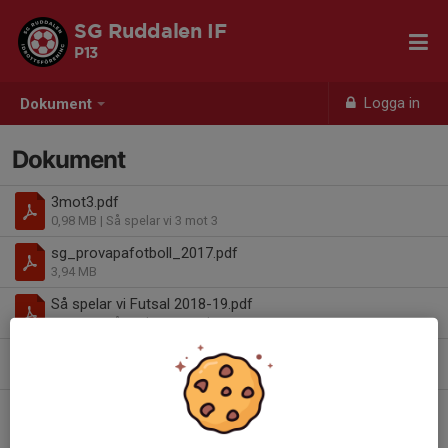
SG Ruddalen IF
P13
Logga in
Dokument
Dokument
3mot3.pdf
0,98 MB
| Så spelar vi 3 mot 3
sg_provapafotboll_2017.pdf
3,94 MB
Så spelar vi Futsal 2018-19.pdf
1,56 MB
| Så spelar vi Futsal
Välkomna till Zenithcupen 2023.pdf
1,06 MB
| Zenithcupen 2023