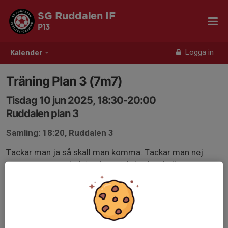
SG Ruddalen IF
P13
Logga in
Kalender
Träning Plan 3 (7m7)
Tisdag 10 jun 2025, 18:30-20:00
Ruddalen plan 3
Samling: 18:20, Ruddalen 3
Tackar man ja så skall man komma. Tackar man nej
anger man en anledning t.ex sjuk, bortrest eller annan
aktivitet. Vi planerar träningen efter deltagare. Svara så
snabbt som möjligt.