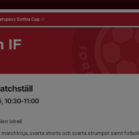
etspass Gothia Cup
 IF
tchställ
, 10:30-11:00
len ishall
atchtröja, svarta shorts och svarta strumpor samt fotbol